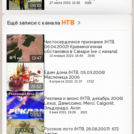
автомобиля в США; ДТП на Беговой
27 июля 2019, 15:38
4166
06:10
улице в Москве
НТВ
Ещё записи с канала
Чистосердечное признание (НТВ,
06.04.2002) Криминогенная
обстановка в Самаре [не с начала]
13 января 2023, 16:49
2546
13:47
Едим дома (НТВ, 05.03.2006)
Масленица 2006
8 апреля 2022, 21:37
1722
25:52
Рекламный блок
Реклама и анонс (НТВ, декабрь 2006)
Lexus, Даниссимо, Merci, Calgonit,
Эльдорадо, Avon
9 мая 2015, 19:28
2621
03:53
Русское лото (НТВ, 26.08.2007). 672
тираж.