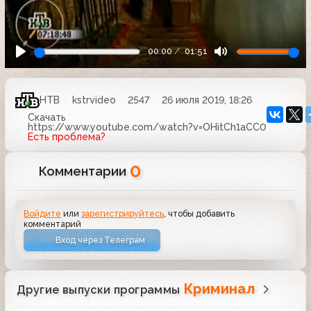
00:00
01:51
НТВ
kstrvideo
2547
26 июля 2019, 18:26
Скачать
https://www.youtube.com/watch?v=OHitCh1aCC0
Есть проблема?
0
Комментарии
Войдите
или
зарегистрируйтесь
, чтобы добавить
комментарий
Вход через Телеграм
Криминал
Другие выпуски программы