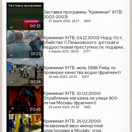
Заставка программы
Заставка программы "Криминал" (НТВ,
2002-2003)
17 марта 2015, 18:17
2847
00:15
Криминал (НТВ, 04.12.2002) Норд-Ост;
убийство С.Пеньковского; детская и
подростковая преступности; подарки
от НТВ; лохотрон; аферисты из
2 марта 2015, 09:55
2777
19:23
"ритуальных услуг"; индицент в
Брянске; убийство наемника
Криминал (НТВ, июль 1998) Рейд по
проверке качества водки (фрагмент)
16 мая 2020, 23:52
3007
02:14
Криминал (НТВ, 10.02.2000)
Ограбление магазина на улице 800-
летия Москвы (фрагмент)
24 июля 2019, 23:30
2821
03:45
Криминал (НТВ, 25.02.2000)
Незаконный ввоз импортной
электроники в Москву; угон