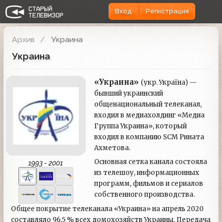
Вход
Регистрация
Архив
Украина
Украина
«Украина»
(укр. Україна) —
бывший украинский
общенациональный телеканал,
входил в медиахолдинг «Медиа
Группа Украина», который
входил в компанию SCM Рината
Ахметова.
Основная сетка канала состояла
1993 - 2001
из телешоу, информационных
программ, фильмов и сериалов
собственного производства.
Общее покрытие телеканала «Украина» на апрель 2020
составляло 96,5 % всех домохозяйств Украины. Передача