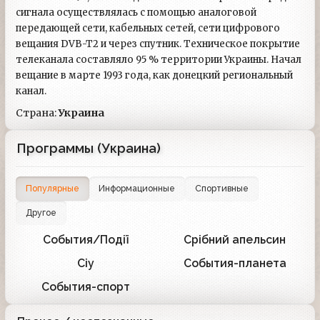
сигнала осуществлялась с помощью аналоговой
передающей сети, кабельных сетей, сети цифрового
вещания DVB-T2 и через спутник. Техническое покрытие
телеканала составляло 95 % территории Украины. Начал
вещание в марте 1993 года, как донецкий региональный
канал.
Страна:
Украина
Программы (Украина)
Популярные
Информационные
Спортивные
Другое
События/Події
Срібний апельсин
1
1
Сіу
События-планета
1
1
События-спорт
1