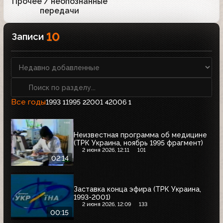
Прочее / неопознанные
1
передачи
10
Записи
Все годы
1993
1995
2001
2006
1
2
4
1
Неизвестная программа об медицине
(ТРК Украина, ноябрь 1995 фрагмент)
2 июня 2026, 12:11
101
02:14
Заставка конца эфира (ТРК Украина,
1993-2001)
2 июня 2026, 12:09
133
00:15