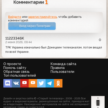
1
Комментарии
Войдите
или
зарегистрируйтесь
, чтобы добавить
комментарий
Вход через Телеграм
11223346K
0
2 июня 2026, 09:44
ТРК Украина изначально был Донецким телеканалом, потом вещал
по всей Украине.
О проекте
Команда сайта
Помочь сайту
Правила
Обратная связь
Пользователи
Топ пользователей
Дизайн и верстка сайта © «Старый телевизор»; 2008 - 2026 Все
аудио- и видеоматериалы, размещённые на сайте, принадлежат
их владельцам. Нахождение материалов на сайте не оспаривает
авторские права их создателей.