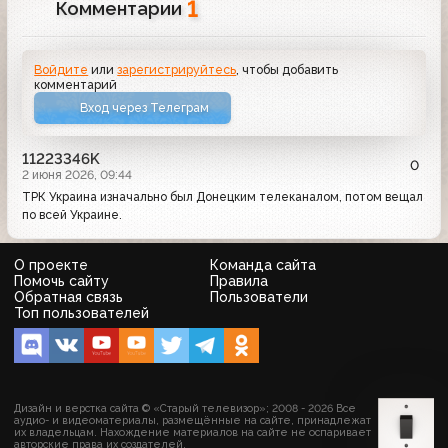
1
Комментарии
Войдите
или
зарегистрируйтесь
, чтобы добавить
комментарий
Вход через Телеграм
11223346K
0
2 июня 2026, 09:44
ТРК Украина изначально был Донецким телеканалом, потом вещал
по всей Украине.
О проекте
Команда сайта
Помочь сайту
Правила
Обратная связь
Пользователи
Топ пользователей
Дизайн и верстка сайта © «Старый телевизор»; 2008 - 2026 Все
аудио- и видеоматериалы, размещённые на сайте, принадлежат
их владельцам. Нахождение материалов на сайте не оспаривает
авторские права их создателей.