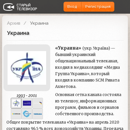
Вход
Регистрация
Архив
Украина
Украина
«Украина»
(укр. Україна) —
бывший украинский
общенациональный телеканал,
входил в медиахолдинг «Медиа
Группа Украина», который
входил в компанию SCM Рината
Ахметова.
Основная сетка канала состояла
1993 - 2001
из телешоу, информационных
программ, фильмов и сериалов
собственного производства.
Общее покрытие телеканала «Украина» на апрель 2020
составляло 96,5 % всех домохозяйств Украины. Передача