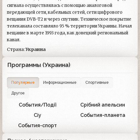
сигнала осуществлялась с помощью аналоговой
передающей сети, кабельных сетей, сети цифрового
вещания DVB-T2 и через спутник. Техническое покрытие
телеканала составляло 95 % территории Украины. Начал
вещание в марте 1993 года, как донецкий региональный
канал.
Страна:
Украина
Программы (Украина)
Популярные
Информационные
Спортивные
Другое
События/Події
Срібний апельсин
1
1
Сіу
События-планета
1
1
События-спорт
1