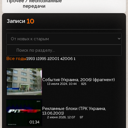
Прочее / неопознанные
1
передачи
10
Записи
Все годы
1993
1995
2001
2006
1
2
4
1
События (Украина, 2006) (фрагмент)
13 июля 2024, 10:44
825
Рекламные блоки (ТРК Украина,
13.06.2001)
2 июня 2026, 12:07
97
01:34