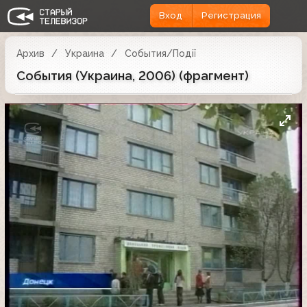
Вход
Регистрация
Архив
Украина
События/Події
События (Украина, 2006) (фрагмент)