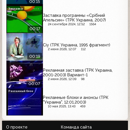
00:15
Заставка
Заставка программы «Срібний
Апельсин» (ТРК Украина, 2007)
24 сентября 2024, 12:52
1564
00:17
Сіу (ТРК Украина, 1995 фрагмент)
2 июня 2026, 12:07
112
00:19
Рекламная заставка (ТРК Украина,
2001-2003) Вариант-1
2 июня 2026, 12:09
98
00:07
Рекламный блок
Рекламные блоки и анонсы (ТРК
"Украина", 12.01.2003)
10 мая 2025, 13:43
459
О проекте
Команда сайта