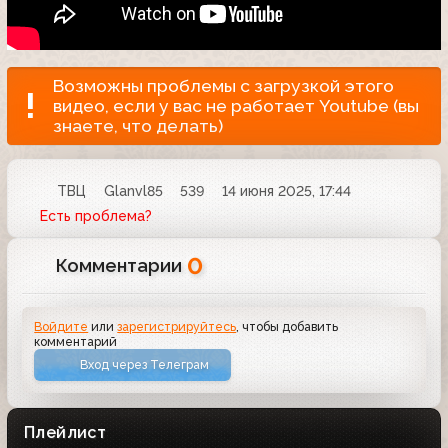
Возможны проблемы с загрузкой этого
видео, если у вас не работает Youtube (вы
знаете, что делать)
ТВЦ
Glanvl85
539
14 июня 2025, 17:44
Есть проблема?
0
Комментарии
Войдите
или
зарегистрируйтесь
, чтобы добавить
комментарий
Вход через Телеграм
Плейлист