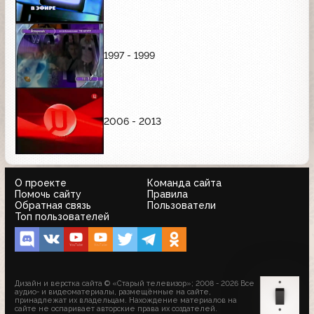
1997 - 1999
2006 - 2013
О проекте
Команда сайта
Помочь сайту
Правила
Обратная связь
Пользователи
Топ пользователей
Дизайн и верстка сайта © «Старый телевизор»; 2008 - 2026 Все
аудио- и видеоматериалы, размещённые на сайте,
принадлежат их владельцам. Нахождение материалов на
сайте не оспаривает авторские права их создателей.