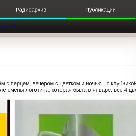
Радиоархив
Публикации
Ф
к записей
ём с перцем, вечером с цветком и ночью - с клубни
ле смены логотипа, которая была в январе: все 4
Рекламная заставка