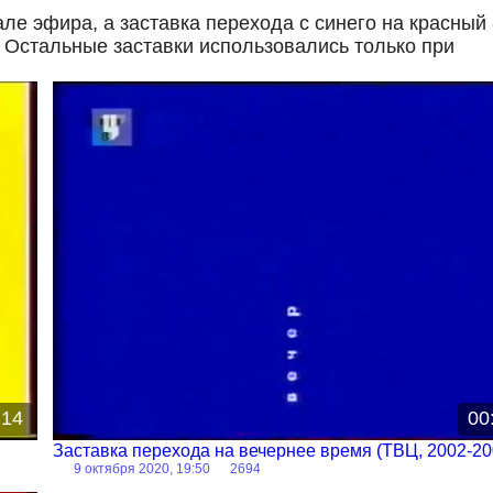
але эфира, а заставка перехода с синего на красны
. Остальные заставки использовались только при
Заставка
:14
00
)
Заставка перехода на вечернее время (ТВЦ, 2002-
2004)
9 октября 2020, 19:50
2694