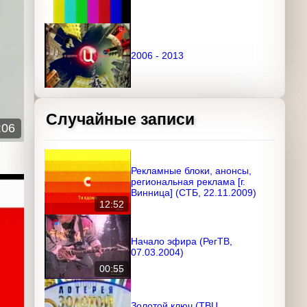
2006 - 2013
Случайные записи
:06
Рекламные блоки, анонсы,
региональная реклама [г.
Винница] (СТБ, 22.11.2009)
12:52
Начало эфира (РегТВ,
07.03.2004)
00:55
Золотой ключ (ТВЦ,