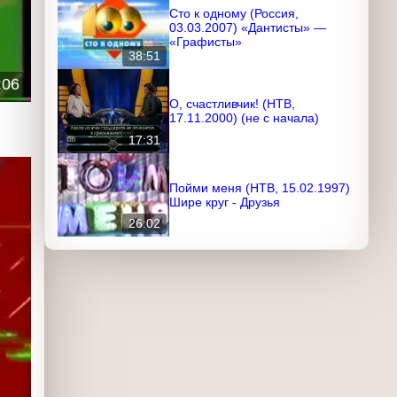
Сто к одному (Россия,
03.03.2007) «Дантисты» —
«Графисты»
38:51
:06
О, счастливчик! (НТВ,
17.11.2000) (не с начала)
17:31
Пойми меня (НТВ, 15.02.1997)
Шире круг - Друзья
26:02