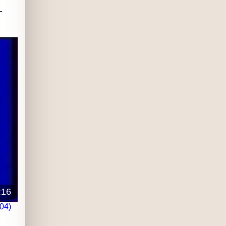
й -
:16