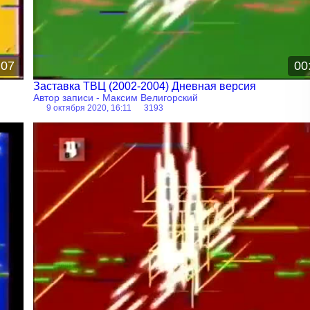
:07
00
Заставка ТВЦ (2002-2004) Дневная версия
Автор записи - Максим Велигорский
9 октября 2020, 16:11
3193
Заставка