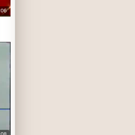
:06
:08