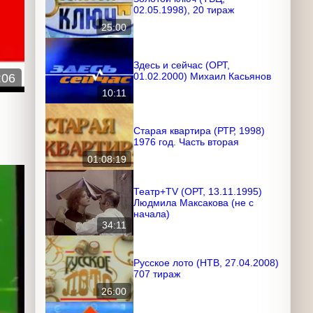
02.05.1998), 20 тираж
25:00
Здесь и сейчас (ОРТ,
:06
01.02.2000) Михаил Касьянов
10:11
Старая квартира (РТР, 1998)
1976 год. Часть вторая
01:08:19
Театр+TV (ОРТ, 13.11.1995)
Людмила Максакова (не с
начала)
34:11
Русское лото (НТВ,
27.04.2008) 707 тираж
26:00