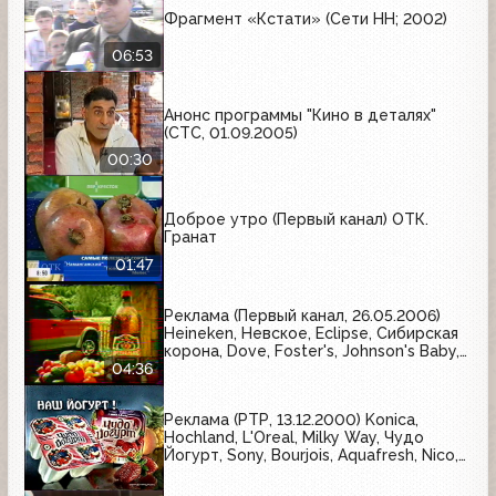
Фрагмент «Кстати» (Сети НН; 2002)
06:53
Анонс программы "Кино в деталях"
(СТС, 01.09.2005)
00:30
Доброе утро (Первый канал) ОТК.
Гранат
01:47
Реклама (Первый канал, 26.05.2006)
Heineken, Невское, Eclipse, Сибирская
корона, Dove, Foster's, Johnson's Baby,
Bagbier, Tuborg, Amstel, Axe,
04:36
Арсенальное
Реклама (РТР, 13.12.2000) Konica,
Hochland, L'Oreal, Milky Way, Чудо
Йогурт, Sony, Bourjois, Aquafresh, Nico,
Kitekat