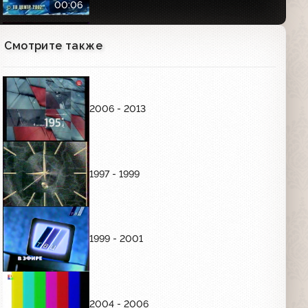
00:06
Смотрите также
Новогодняя статичная заставка (ТВЦ,
~2002)
00:17
ЗАСТАВКИ РЕКЛАМЫ
2006 - 2013
Утром использовалась заставка с лимоном, днём с
перцем, вечером с цветком и ночью - с клубникой. Они
продержались до лета 2004 года даже после смены
логотипа, которая была в январе: все 4 цвета
оформления объединили.
1997 - 1999
Заставка рекламы (ТВЦ, 2002-2004)
Утро
1999 - 2001
00:05
Заставка рекламы (ТВЦ, 2002-2004)
День
2004 - 2006