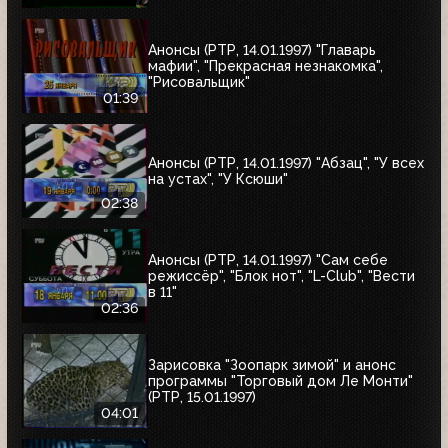
Анонсы (РТР, 14.01.1997) "Главарь
мафии", "Прекрасная незнакомка",
"Рисовальщик"
01:39
Анонсы (РТР, 14.01.1997) "Абзац", "У всех
на устах", "У Ксюши"
02:38
Анонсы (РТР, 14.01.1997) "Сам себе
режиссёр", "Блок нот", "L-Club", "Вести
в 11"
02:36
Зарисовка "Зоопарк зимой" и анонс
программы "Торговый дом Ле Монти"
(РТР, 15.01.1997)
04:01