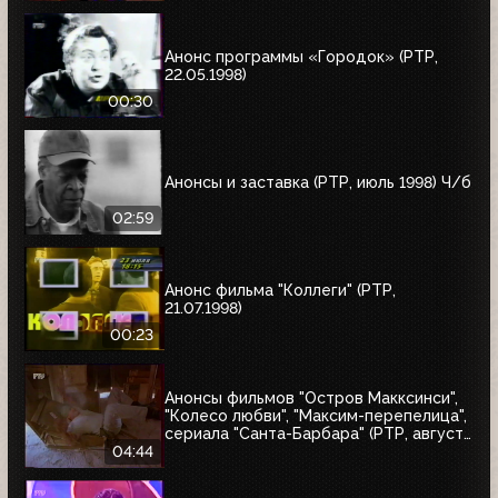
"10 лет дома Валентина Юдашкина"
Анонс программы «Городок» (РТР,
22.05.1998)
00:30
Анонсы и заставка (РТР, июль 1998) Ч/б
02:59
Анонс фильма "Коллеги" (РТР,
21.07.1998)
00:23
Анонсы фильмов "Остров Макксинси",
"Колесо любви", "Максим-перепелица",
сериала "Санта-Барбара" (РТР, август
1998)
04:44