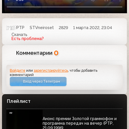
РТР
STVneiroset
2829
1 марта 2022, 23:04
Скачать
Есть проблема?
0
Комментарии
Войдите
или
зарегистрируйтесь
, чтобы добавить
комментарий
Вход через Телеграм
Плейлист
Анонс премии Золотой граммофон и
программа передач на вечер (РТР,
21.09.1996)