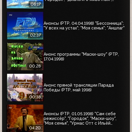
"Урмас Отт с...", "Юбилей в кругу
06:17
друзей"
Анонсы (РТР, 04.04.1998) "Бессонница";
"У всех на устах"; "Моя семья"; "Аншлаг"
02:37
Анонс программы "Маски-шоу" (РТР,
17.04.1998)
00:28
Анонс прямой трансляции Парада
Победы (РТР, май 1998)
00:38
Анонсы (РТР, 01.05.1998) "Сам себе
режиссёр", "Городок", "Маски-шоу",
"Моя семья", "Урмас Отт с Ильёй
Глазуновым", "Юбилей в кругу друзей",
04:20