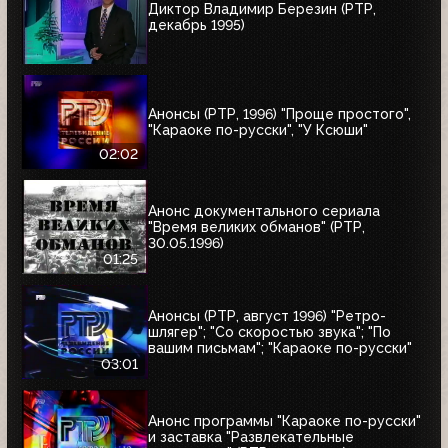
Диктор Владимир Березин (РТР,
декабрь 1995)
Анонсы (РТР, 1996) "Проще простого",
"Караоке по-русски", "У Ксюши"
02:02
Анонс документального сериала
"Время великих обманов" (РТР,
30.05.1996)
01:25
Анонсы (РТР, август 1996) "Ретро-
шлягер"; "Со скоростью звука"; "По
вашим письмам"; "Караоке по-русски"
03:01
Анонс программы "Караоке по-русски"
и заставка "Развлекательные