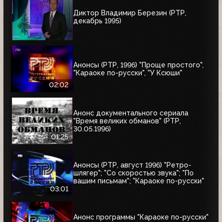
Диктор Владимир Березин (РТР,
декабрь 1995)
Анонсы (РТР, 1996) "Проще простого",
"Караоке по-русски", "У Ксюши"
02:02
Анонс документального сериала
"Время великих обманов" (РТР,
30.05.1996)
01:25
Анонсы (РТР, август 1996) "Ретро-
шлягер"; "Со скоростью звука"; "По
вашим письмам"; "Караоке по-русски"
03:01
Анонс программы "Караоке по-русски"