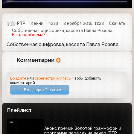
РТР
Кенни
4233
3 ноября 2015, 11:23
Скачать
Собственная оцифровка, кассета Павла Розова
Есть проблема?
Собственная оцифровка, кассета Павла Розова
0
Комментарии
Войдите
или
зарегистрируйтесь
, чтобы добавить
комментарий
Вход через Телеграм
Плейлист
Анонс премии Золотой граммофон и
программа передач на вечер (РТР,