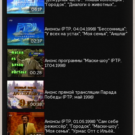
"Городок", "Диалоги о животных",
"Урмас Отт с...", "Юбилей в кругу
06:17
друзей"
Анонсы (РТР, 04.04.1998) "Бессонница";
"У всех на устах"; "Моя семья"; "Аншлаг"
02:37
Анонс программы "Маски-шоу" (РТР,
17.04.1998)
00:28
Анонс прямой трансляции Парада
Победы (РТР, май 1998)
00:38
Анонсы (РТР, 01.05.1998) "Сам себе
режиссёр", "Городок", "Маски-шоу",
"Моя семья", "Урмас Отт с Ильёй