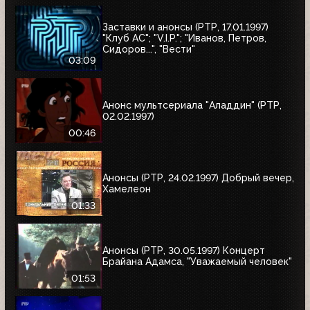
Заставки и анонсы (РТР, 17.01.1997)
"Клуб АС"; "V.I.P."; "Иванов, Петров,
Сидоров...", "Вести"
03:09
Анонс мультсериала "Аладдин" (РТР,
02.02.1997)
00:46
Анонсы (РТР, 24.02.1997) Добрый вечер,
Хамелеон
01:33
Анонсы (РТР, 30.05.1997) Концерт
Брайана Адамса, "Уважаемый человек"
01:53