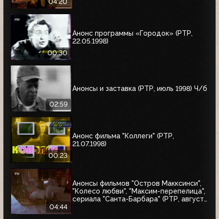
Глазуновым", "Юбилей в кругу друзей",
04:20
"10 лет дома Валентина Юдашкина"
Анонс программы «Городок» (РТР,
22.05.1998)
00:30
Анонсы и заставка (РТР, июль 1998) Ч/б
02:59
Анонс фильма "Коллеги" (РТР,
21.07.1998)
00:23
Анонсы фильмов "Остров Макксинси",
"Колесо любви", "Максим-перепелица",
сериала "Санта-Барбара" (РТР, август
1998)
04:44