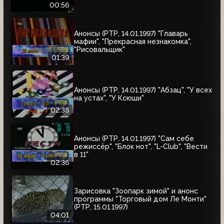
00:56
Анонсы (РТР, 14.01.1997) "Главарь
мафии", "Прекрасная незнакомка",
"Рисовальщик"
01:39
Анонсы (РТР, 14.01.1997) "Абзац", "У всех
на устах", "У Ксюши"
02:38
Анонсы (РТР, 14.01.1997) "Сам себе
режиссёр", "Блок нот", "L-Club", "Вести
в 11"
02:36
Зарисовка "Зоопарк зимой" и анонс
программы "Торговый дом Ле Монти"
(РТР, 15.01.1997)
04:01