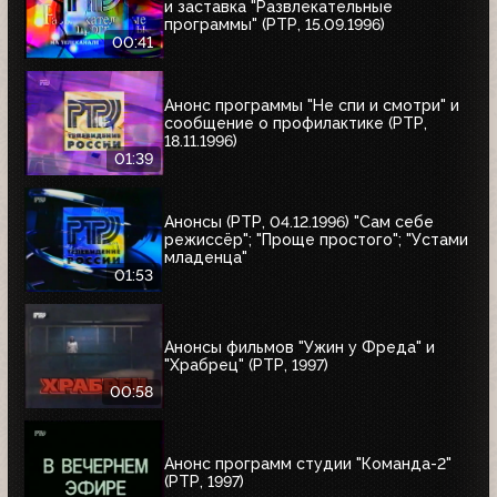
и заставка "Развлекательные
программы" (РТР, 15.09.1996)
00:41
Анонс программы "Не спи и смотри" и
сообщение о профилактике (РТР,
18.11.1996)
01:39
Анонсы (РТР, 04.12.1996) "Сам себе
режиссёр"; "Проще простого"; "Устами
младенца"
01:53
Анонсы фильмов "Ужин у Фреда" и
"Храбрец" (РТР, 1997)
00:58
Анонс программ студии "Команда-2"
(РТР, 1997)