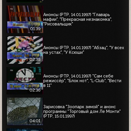
Анонсы (РТР, 14.01.1997) "Главарь
мафии", "Прекрасная незнакомка",
"Рисовальщик"
01:39
Анонсы (РТР, 14.01.1997) "Абзац", "У всех
на устах", "У Ксюши"
02:38
Анонсы (РТР, 14.01.1997) "Сам себе
режиссёр", "Блок нот", "L-Club", "Вести
в 11"
02:36
Зарисовка "Зоопарк зимой" и анонс
программы "Торговый дом Ле Монти"
(РТР, 15.01.1997)
04:01