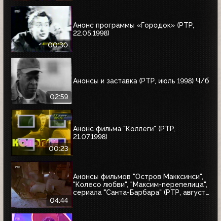
"10 лет дома Валентина Юдашкина"
Анонс программы «Городок» (РТР,
22.05.1998)
00:30
Анонсы и заставка (РТР, июль 1998) Ч/б
02:59
Анонс фильма "Коллеги" (РТР,
21.07.1998)
00:23
Анонсы фильмов "Остров Макксинси",
"Колесо любви", "Максим-перепелица",
сериала "Санта-Барбара" (РТР, август
1998)
04:44