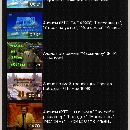
"Урмас Отт с...", "Юбилей в кругу
06:17
друзей"
Анонсы (РТР, 04.04.1998) "Бессонница";
"У всех на устах"; "Моя семья"; "Аншлаг"
02:37
Анонс программы "Маски-шоу" (РТР,
17.04.1998)
00:28
Анонс прямой трансляции Парада
Победы (РТР, май 1998)
00:38
Анонсы (РТР, 01.05.1998) "Сам себе
режиссёр", "Городок", "Маски-шоу",
"Моя семья", "Урмас Отт с Ильёй
Глазуновым", "Юбилей в кругу друзей",
04:20