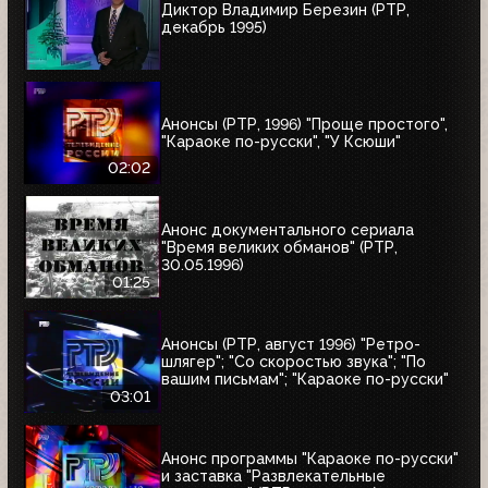
Диктор Владимир Березин (РТР,
декабрь 1995)
Анонсы (РТР, 1996) "Проще простого",
"Караоке по-русски", "У Ксюши"
02:02
Анонс документального сериала
"Время великих обманов" (РТР,
30.05.1996)
01:25
Анонсы (РТР, август 1996) "Ретро-
шлягер"; "Со скоростью звука"; "По
вашим письмам"; "Караоке по-русски"
03:01
Анонс программы "Караоке по-русски"
и заставка "Развлекательные