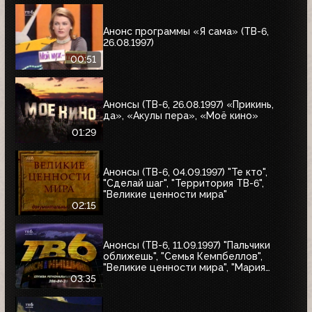
"Я сама"
Анонс программы «Я сама» (ТВ-6,
26.08.1997)
00:51
Анонсы (ТВ-6, 26.08.1997) «Прикинь,
да», «Акулы пера», «Моё кино»
01:29
Анонсы (ТВ-6, 04.09.1997) "Те кто",
"Сделай шаг", "Территория ТВ-6",
"Великие ценности мира"
02:15
Анонсы (ТВ-6, 11.09.1997) "Пальчики
оближешь", "Семья Кемпбеллов",
"Великие ценности мира", "Мария
Антуанетта", Фестиваль ТВ-6 в
03:35
Сургуте, "Моё кино"