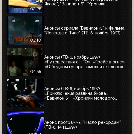
Якова"; "Вавилон-5"; "Хроники
молодого Индианы Джонса"
02:26
Анонсы сериала "Вавилон-5" и фильма
"Легенда о Тиле" (ТВ-6, ноябрь 1997)
02:10
Анонсы (ТВ-6, ноябрь 1997)
«Путешествия с НГО», «Грейс в огне»,
«О бедном гусаре замолвите слово»,
«Христофор Колумб», «Великие тайны
04:55
и мифы XXI века»
Анонсы (ТВ-6, ноябрь 1997)
«Приключения раввина Якова»,
«Вавилон 5», «Хроники молодого
Индианы Джонса»
Анонс программы "Назло рекордам"
(ТВ-6, 14.11.1997)