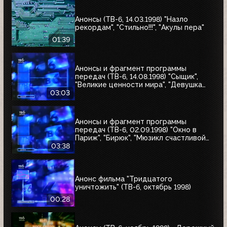
Анонсы (ТВ-6, 14.03.1998) "Назло
рекордам", "Стильно!!!", "Акулы пера"
01:39
Анонсы и фрагмент программы
передач (ТВ-6, 14.08.1998) "Сыщик",
"Великие ценности мира", "Девушка
угонщика", "Волчья кровь"
03:03
Анонсы и фрагмент программы
передач (ТВ-6, 02.09.1998) "Окно в
Париж", "Бирюк", "Мюзикл счастливой
любви", "Танкер "Дербент"", "Крылья",
03:38
"Рыбы-убийцы", "Армия тьмы", "Бриско
Каунти: Приключения на Диком Западе"
Анонс фильма "Тридцатого
уничтожить" (ТВ-6, октябрь 1998)
00:28