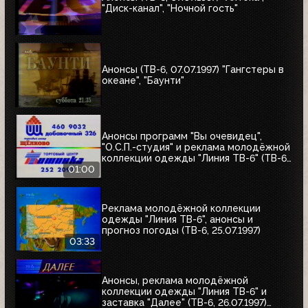
"Диск-канал", "Ночной гость"
Анонсы (ТВ-6, 07.07.1997) "Гангстеры в
океане", "Баунти"
Анонсы программ "Вы очевидец",
"О.С.П.-студия" и реклама молодёжной
коллекции одежды "Линия ТВ-6" (ТВ-6,
25.07.1997)
01:00
Реклама молодёжной коллекции
одежды "Линия ТВ-6", анонсы и
прогноз погоды (ТВ-6, 25.07.1997)
03:33
Анонсы, реклама молодёжной
коллекции одежды "Линия ТВ-6" и
заставка "Далее" (ТВ-6, 26.07.1997)