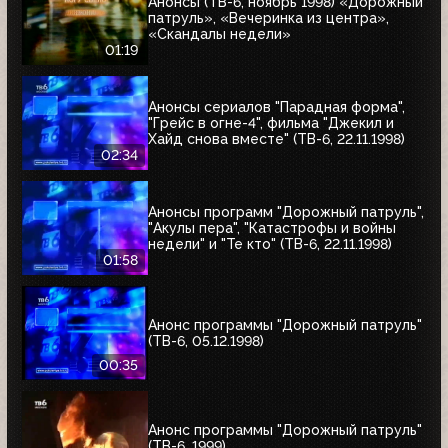
Анонсы (ТВ-6, ноябрь 1998) «Дорожный
патруль», «Вечеринка из центра»,
«Скандалы недели»
01:19
Анонсы сериалов "Парадная форма",
"Грейс в огне-4", фильма "Джекил и
Хайд снова вместе" (ТВ-6, 22.11.1998)
02:34
Анонсы программ "Дорожный патруль",
"Акулы пера", "Катастрофы и войны
недели" и "Те кто" (ТВ-6, 22.11.1998)
01:58
Анонс программы "Дорожный патруль"
(ТВ-6, 05.12.1998)
00:35
Анонс программы "Дорожный патруль"
(ТВ-6, 1999)