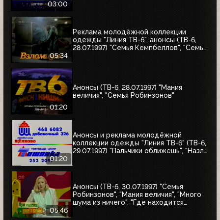
"Уходя - уходи", "Прости", "Редкий вид",
03:00
"Моё кино"
Реклама молодёжной коллекции
одежды "Линия ТВ-6", анонсы (ТВ-6,
28.07.1997) "Семья Кемпбеллов", "Семья
Робинзонов", "Великие ценности мира",
05:34
"Мания величия", "Много шума из
ничего", "Где находится нофелет?",
"Маленькая Вера", "Взломщик"
Анонсы (ТВ-6, 28.07.1997) "Мания
величия", "Семья Робинзонов"
01:20
Анонсы и реклама молодёжной
коллекции одежды "Линия ТВ-6" (ТВ-6,
29.07.1997) "Пальчики оближешь", "Назло
рекордам"
01:20
Анонсы (ТВ-6, 30.07.1997) "Семья
Робинзонов", "Мания величия", "Много
шума из ничего", "Где находится
нофелет?", "Маленькая Вера",
05:46
"Взломщик", "Моё кино", "Знак качества",