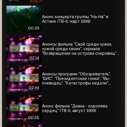
Анонс концерта группы "На-На" в
Астане (ТВ-6, март 1999)
00:29
Анонсы фильма "Свой среди чужих,
чужой среди своих", сериала
"Возвращение на острова сокровищ" и
"Найтмен" (ТВ-6, июнь 1999)
02:14
Анонсы программ "Обозреватель",
"БИС", "Президентские гонки", "Вы-
очевидец", "Катастрофы недели",
блока "Поколение ТВ-6" и заставка
02:44
"Далее" (ТВ-6, 04.07.1999)
Анонс фильма "Диана - королева
сердец" (ТВ-6, август 1999)
00:55