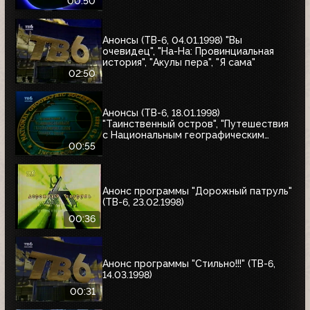
00:50
Анонсы (ТВ-6, 04.01.1998) "Вы
очевидец", "На-На: Провинциальная
история", "Акулы пера", "Я сама"
02:50
Анонсы (ТВ-6, 18.01.1998)
"Таинственный остров", "Путешествия
с Национальным географическим
обществом"
00:55
Анонс программы "Дорожный патруль"
(ТВ-6, 23.02.1998)
00:36
Анонс программы "Стильно!!!" (ТВ-6,
14.03.1998)
00:31