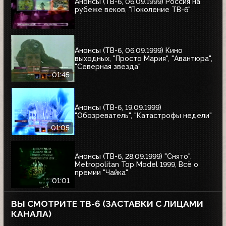
Анонсы (ТВ-6, 06.09.1999) Россия на
рубеже веков, "Поколение ТВ-6"
Анонсы (ТВ-6, 06.09.1999) Кино
выходных, "Просто Мария", "Авантюра",
"Северная звезда"
01:45
Анонсы (ТВ-6, 19.09.1999)
"Обозреватель", "Катастрофы недели"
01:05
Анонсы (ТВ-6, 28.09.1999) "Снято",
Metropolitan Top Model 1999, Всё о
премии "Чайка"
01:01
ВЫ СМОТРИТЕ ТВ-6 (ЗАСТАВКИ С ЛИЦАМИ
КАНАЛА)