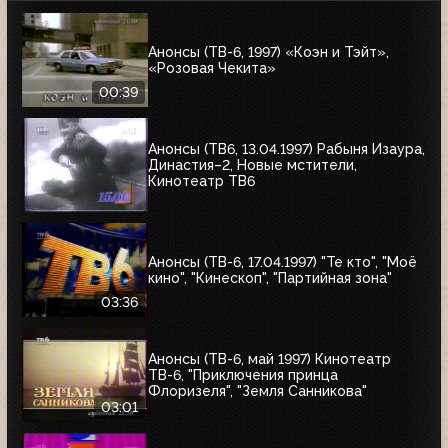
Анонсы (ТВ-6, 1997) «Коэн и Тэйт»,
«Розовая Чекита»
00:39
Анонсы (ТВ6, 13.04.1997) Рабыня Изаура,
Династия–2, Новые мстители,
Кинотеатр ТВ6
Анонсы (ТВ-6, 17.04.1997) "Те кто", "Моё
кино", "Кинескоп", "Партийная зона"
03:36
Анонсы (ТВ-6, май 1997) Кинотеатр
ТВ-6, "Приключения принца
Флоризеля", "Земля Санникова"
03:01