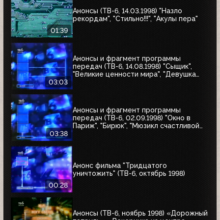
Анонсы (ТВ-6, 14.03.1998) "Назло
рекордам", "Стильно!!!", "Акулы пера"
01:39
Анонсы и фрагмент программы
передач (ТВ-6, 14.08.1998) "Сыщик",
"Великие ценности мира", "Девушка
угонщика", "Волчья кровь"
03:03
Анонсы и фрагмент программы
передач (ТВ-6, 02.09.1998) "Окно в
Париж", "Бирюк", "Мюзикл счастливой
любви", "Танкер "Дербент"", "Крылья",
03:38
"Рыбы-убийцы", "Армия тьмы", "Бриско
Каунти: Приключения на Диком Западе"
Анонс фильма "Тридцатого
уничтожить" (ТВ-6, октябрь 1998)
00:28
Анонсы (ТВ-6, ноябрь 1998) «Дорожный