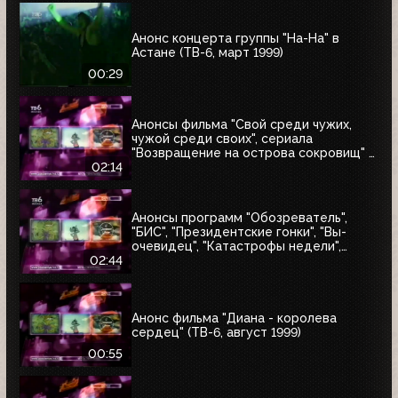
Анонс концерта группы "На-На" в
Астане (ТВ-6, март 1999)
00:29
Анонсы фильма "Свой среди чужих,
чужой среди своих", сериала
"Возвращение на острова сокровищ" и
"Найтмен" (ТВ-6, июнь 1999)
02:14
Анонсы программ "Обозреватель",
"БИС", "Президентские гонки", "Вы-
очевидец", "Катастрофы недели",
блока "Поколение ТВ-6" и заставка
02:44
"Далее" (ТВ-6, 04.07.1999)
Анонс фильма "Диана - королева
сердец" (ТВ-6, август 1999)
00:55