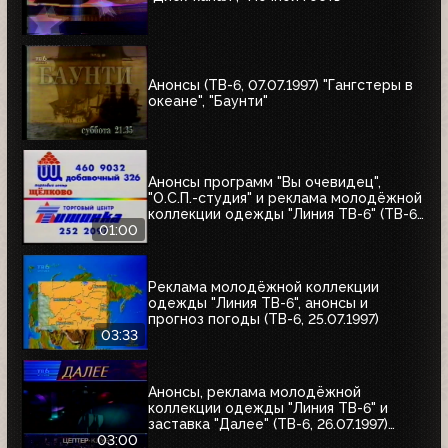
Анонсы (ТВ-6, 07.07.1997) "Гангстеры в
океане", "Баунти"
Анонсы программ "Вы очевидец",
"О.С.П.-студия" и реклама молодёжной
коллекции одежды "Линия ТВ-6" (ТВ-6,
25.07.1997)
01:00
Реклама молодёжной коллекции
одежды "Линия ТВ-6", анонсы и
прогноз погоды (ТВ-6, 25.07.1997)
03:33
Анонсы, реклама молодёжной
коллекции одежды "Линия ТВ-6" и
заставка "Далее" (ТВ-6, 26.07.1997)
"Уходя - уходи", "Прости", "Редкий вид",
03:00