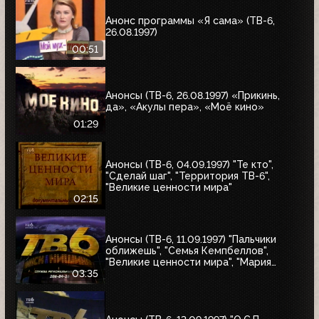
Анонс программы «Я сама» (ТВ-6,
26.08.1997)
00:51
Анонсы (ТВ-6, 26.08.1997) «Прикинь,
да», «Акулы пера», «Моё кино»
01:29
Анонсы (ТВ-6, 04.09.1997) "Те кто",
"Сделай шаг", "Территория ТВ-6",
"Великие ценности мира"
02:15
Анонсы (ТВ-6, 11.09.1997) "Пальчики
оближешь", "Семья Кемпбеллов",
"Великие ценности мира", "Мария
Антуанетта", Фестиваль ТВ-6 в
03:35
Сургуте, "Моё кино"