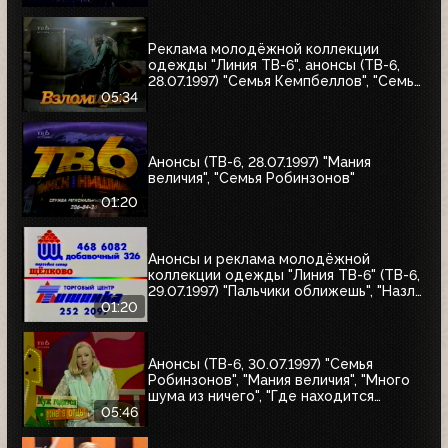
"Моё кино"
Реклама молодёжной коллекции
одежды "Линия ТВ-6", анонсы (ТВ-6,
28.07.1997) "Семья Кемпбеллов", "Семья
Робинзонов", "Великие ценности мира",
05:34
"Мания величия", "Много шума из
ничего", "Где находится нофелет?",
"Маленькая Вера", "Взломщик"
Анонсы (ТВ-6, 28.07.1997) "Мания
величия", "Семья Робинзонов"
01:20
Анонсы и реклама молодёжной
коллекции одежды "Линия ТВ-6" (ТВ-6,
29.07.1997) "Пальчики оближешь", "Назло
рекордам"
01:20
Анонсы (ТВ-6, 30.07.1997) "Семья
Робинзонов", "Мания величия", "Много
шума из ничего", "Где находится
нофелет?", "Маленькая Вера",
05:46
"Взломщик", "Моё кино", "Знак качества",
"Я сама"