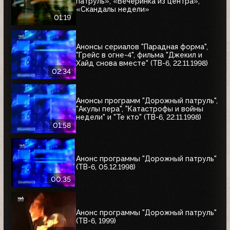
патруль», «Вечеринка из центра»,
«Скандалы недели»
01:19
Анонсы сериалов "Парадная форма",
"Грейс в огне-4", фильма "Джекил и
Хайд снова вместе" (ТВ-6, 22.11.1998)
02:34
Анонсы программ "Дорожный патруль",
"Акулы пера", "Катастрофы и войны
недели" и "Те кто" (ТВ-6, 22.11.1998)
01:58
Анонс программы "Дорожный патруль"
(ТВ-6, 05.12.1998)
00:35
Анонс программы "Дорожный патруль"
(ТВ-6, 1999)