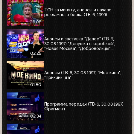
ТСН за минуту, анонсы и начало
рекламного блока (ТВ-6, 1999)
06:08
Анонсы и заставка "Далее" (ТВ-6,
30.08.1997) "Девушка с коробкой",
"Новая Москва", "Добровольцы",
"Июльский дождь", "Акулы пера",
02:25
"Профессия"
Анонсы (ТВ-6, 30.08.1997) "Моё кино",
"Прикинь, да"
01:50
Программа передач (ТВ-6, 30.08.1997)
Фрагмент
02:34