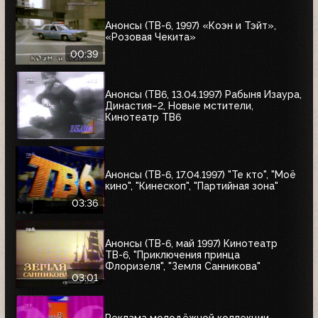
Анонсы (ТВ-6, 1997) «Коэн и Тэйт»,
«Розовая Чекита»
00:39
Анонсы (ТВ6, 13.04.1997) Рабыня Изаура,
Династия–2, Новые мстители,
Кинотеатр ТВ6
Анонсы (ТВ-6, 17.04.1997) "Те кто", "Моё
кино", "Кинескоп", "Партийная зона"
03:36
Анонсы (ТВ-6, май 1997) Кинотеатр
ТВ-6, "Приключения принца
Флоризеля", "Земля Санникова"
03:01
Реклама молодёжной коллекции