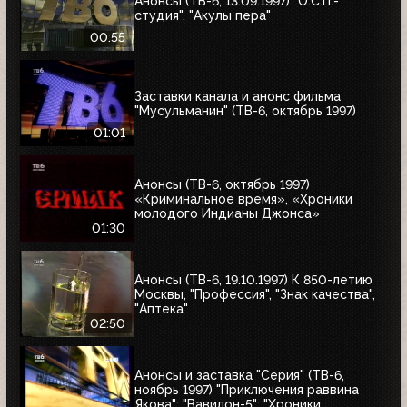
Анонсы (ТВ-6, 13.09.1997) "О.С.П.-
студия", "Акулы пера"
00:55
Заставки канала и анонс фильма
"Мусульманин" (ТВ-6, октябрь 1997)
01:01
Анонсы (ТВ-6, октябрь 1997)
«Криминальное время», «Хроники
молодого Индианы Джонса»
01:30
Анонсы (ТВ-6, 19.10.1997) К 850-летию
Москвы, "Профессия", "Знак качества",
"Аптека"
02:50
Анонсы и заставка "Серия" (ТВ-6,
ноябрь 1997) "Приключения раввина
Якова"; "Вавилон-5"; "Хроники