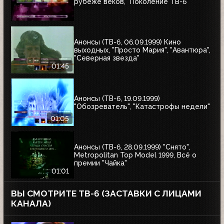
рубеже веков, "Поколение ТВ-6"
Анонсы (ТВ-6, 06.09.1999) Кино
выходных, "Просто Мария", "Авантюра",
"Северная звезда"
01:45
Анонсы (ТВ-6, 19.09.1999)
"Обозреватель", "Катастрофы недели"
01:05
Анонсы (ТВ-6, 28.09.1999) "Снято",
Metropolitan Top Model 1999, Всё о
премии "Чайка"
01:01
ВЫ СМОТРИТЕ ТВ-6 (ЗАСТАВКИ С ЛИЦАМИ
КАНАЛА)