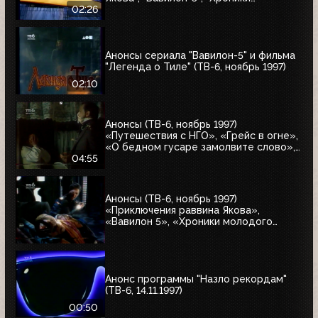
молодого Индианы Джонса"
02:26
Анонсы сериала "Вавилон-5" и фильма
"Легенда о Тиле" (ТВ-6, ноябрь 1997)
02:10
Анонсы (ТВ-6, ноябрь 1997)
«Путешествия с НГО», «Грейс в огне»,
«О бедном гусаре замолвите слово»,
«Христофор Колумб», «Великие тайны
04:55
и мифы XXI века»
Анонсы (ТВ-6, ноябрь 1997)
«Приключения раввина Якова»,
«Вавилон 5», «Хроники молодого
Индианы Джонса»
Анонс программы "Назло рекордам"
(ТВ-6, 14.11.1997)
00:50