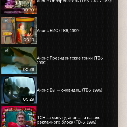
Анонс Обозреватель (ТВ6, 04.07.1999)
00:30
Анонс БИС (ТВ6, 1999)
00:19
Анонс Президентские гонки (ТВ6,
1999)
00:29
Анонс Вы — очевидец (ТВ6, 1999)
00:29
ТСН за минуту, анонсы и начало
рекламного блока (ТВ-6, 1999)