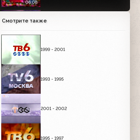
06:08
Анонсы и заставка "Далее" (ТВ-6,
Смотрите также
30.08.1997) "Девушка с коробкой",
"Новая Москва", "Добровольцы",
"Июльский дождь", "Акулы пера",
02:25
"Профессия"
1999 - 2001
Анонсы (ТВ-6, 30.08.1997) "Моё кино",
"Прикинь, да"
01:50
1993 - 1995
Программа передач (ТВ-6, 30.08.1997)
Фрагмент
02:34
2001 - 2002
Программа передач (ТВ-6, 31.08.1997)
03:45
1995 - 1997