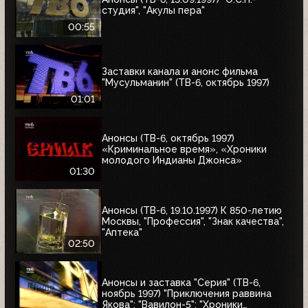
студия", "Акулы пера"
00:55
Заставки канала и анонс фильма
"Мусульманин" (ТВ-6, октябрь 1997)
01:01
Анонсы (ТВ-6, октябрь 1997)
«Криминальное время», «Хроники
молодого Индианы Джонса»
01:30
Анонсы (ТВ-6, 19.10.1997) К 850-летию
Москвы, "Профессия", "Знак качества",
"Аптека"
02:50
Анонсы и заставка "Серия" (ТВ-6,
ноябрь 1997) "Приключения раввина
Якова"; "Вавилон-5"; "Хроники