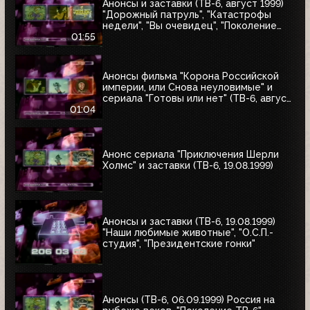
Анонсы и заставки (ТВ-6, август 1999)
"Дорожный патруль", "Катастрофы
недели", "Вы очевидец", "Поколение
ТВ-6"
01:55
Анонсы фильма "Корона Российской
империи, или Снова неуловимые" и
сериала "Готовы или нет" (ТВ-6, август
1999)
01:04
Анонс сериала "Приключения Шерли
Холмс" и заставки (ТВ-6, 19.08.1999)
Анонсы и заставки (ТВ-6, 19.08.1999)
"Наши любимые животные", "О.С.П.-
студия", "Президентские гонки"
Анонсы (ТВ-6, 06.09.1999) Россия на