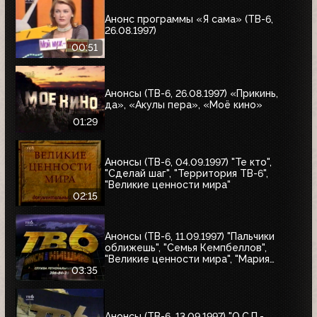
Анонс программы «Я сама» (ТВ-6,
26.08.1997)
00:51
Анонсы (ТВ-6, 26.08.1997) «Прикинь,
да», «Акулы пера», «Моё кино»
01:29
Анонсы (ТВ-6, 04.09.1997) "Те кто",
"Сделай шаг", "Территория ТВ-6",
"Великие ценности мира"
02:15
Анонсы (ТВ-6, 11.09.1997) "Пальчики
оближешь", "Семья Кемпбеллов",
"Великие ценности мира", "Мария
Антуанетта", Фестиваль ТВ-6 в
03:35
Сургуте, "Моё кино"
Анонсы (ТВ-6, 13.09.1997) "О.С.П.-