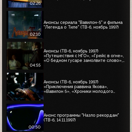
молодого Индианы Джонса"
02:26
Анонсы сериала "Вавилон-5" и фильма
"Легенда о Тиле" (ТВ-6, ноябрь 1997)
02:10
Анонсы (ТВ-6, ноябрь 1997)
«Путешествия с НГО», «Грейс в огне»,
«О бедном гусаре замолвите слово»,
«Христофор Колумб», «Великие тайны
04:55
и мифы XXI века»
Анонсы (ТВ-6, ноябрь 1997)
«Приключения раввина Якова»,
«Вавилон 5», «Хроники молодого
Индианы Джонса»
Анонс программы "Назло рекордам"
(ТВ-6, 14.11.1997)
00:50