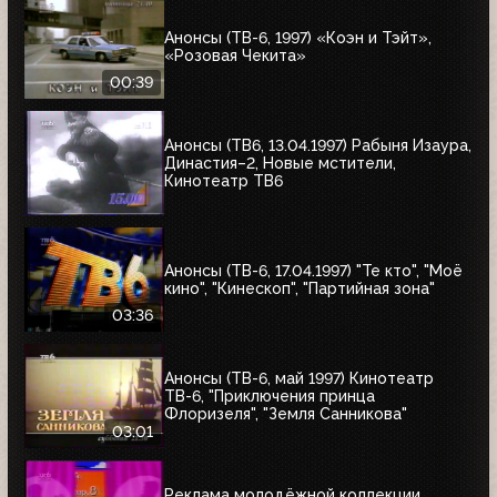
Анонсы (ТВ-6, 1997) «Коэн и Тэйт»,
«Розовая Чекита»
00:39
Анонсы (ТВ6, 13.04.1997) Рабыня Изаура,
Династия–2, Новые мстители,
Кинотеатр ТВ6
Анонсы (ТВ-6, 17.04.1997) "Те кто", "Моё
кино", "Кинескоп", "Партийная зона"
03:36
Анонсы (ТВ-6, май 1997) Кинотеатр
ТВ-6, "Приключения принца
Флоризеля", "Земля Санникова"
03:01
Реклама молодёжной коллекции