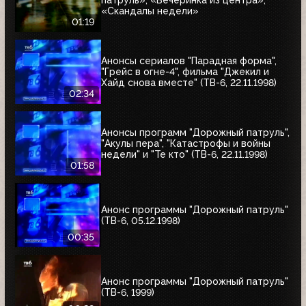
патруль», «Вечеринка из центра»,
«Скандалы недели»
01:19
Анонсы сериалов "Парадная форма",
"Грейс в огне-4", фильма "Джекил и
Хайд снова вместе" (ТВ-6, 22.11.1998)
02:34
Анонсы программ "Дорожный патруль",
"Акулы пера", "Катастрофы и войны
недели" и "Те кто" (ТВ-6, 22.11.1998)
01:58
Анонс программы "Дорожный патруль"
(ТВ-6, 05.12.1998)
00:35
Анонс программы "Дорожный патруль"
(ТВ-6, 1999)