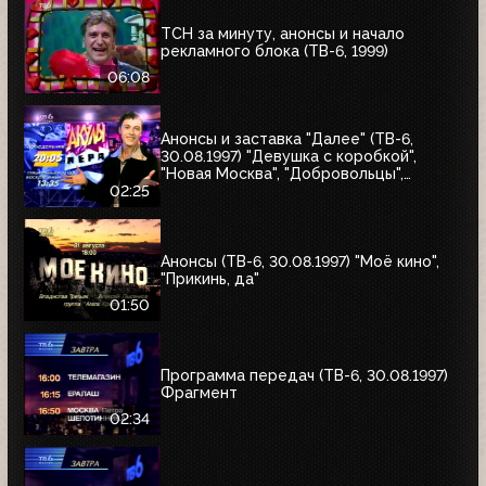
ТСН за минуту, анонсы и начало
рекламного блока (ТВ-6, 1999)
06:08
Анонсы и заставка "Далее" (ТВ-6,
30.08.1997) "Девушка с коробкой",
"Новая Москва", "Добровольцы",
"Июльский дождь", "Акулы пера",
02:25
"Профессия"
Анонсы (ТВ-6, 30.08.1997) "Моё кино",
"Прикинь, да"
01:50
Программа передач (ТВ-6, 30.08.1997)
Фрагмент
02:34