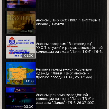
Анонсы (ТВ-6, 07.07.1997) "Гангстеры в
океане", "Баунти"
Анонсы программ "Вы очевидец",
"О.С.П.-студия" и реклама молодёжной
коллекции одежды "Линия ТВ-6" (ТВ-6,
25.07.1997)
01:00
Реклама молодёжной коллекции
одежды "Линия ТВ-6", анонсы и
прогноз погоды (ТВ-6, 25.07.1997)
03:33
Анонсы, реклама молодёжной
коллекции одежды "Линия ТВ-6" и
заставка "Далее" (ТВ-6, 26.07.1997)
"Уходя - уходи", "Прости", "Редкий вид",
03:00