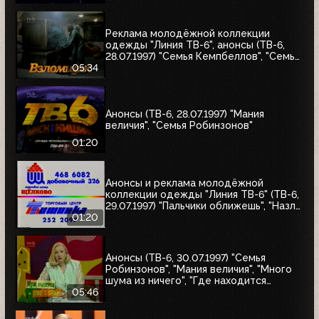
"Моё кино"
Реклама молодёжной коллекции
одежды "Линия ТВ-6", анонсы (ТВ-6,
28.07.1997) "Семья Кемпбеллов", "Семья
Робинзонов", "Великие ценности мира",
05:34
"Мания величия", "Много шума из
ничего", "Где находится нофелет?",
"Маленькая Вера", "Взломщик"
Анонсы (ТВ-6, 28.07.1997) "Мания
величия", "Семья Робинзонов"
01:20
Анонсы и реклама молодёжной
коллекции одежды "Линия ТВ-6" (ТВ-6,
29.07.1997) "Пальчики оближешь", "Назло
рекордам"
01:20
Анонсы (ТВ-6, 30.07.1997) "Семья
Робинзонов", "Мания величия", "Много
шума из ничего", "Где находится
нофелет?", "Маленькая Вера",
05:46
"Взломщик", "Моё кино", "Знак качества",
"Я сама"