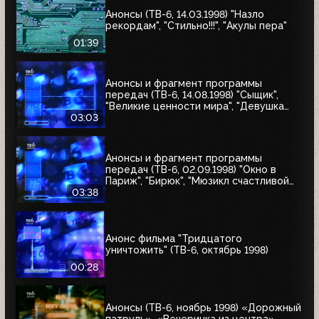
Анонсы (ТВ-6, 14.03.1998) "Назло
рекордам", "Стильно!!!", "Акулы пера"
01:39
Анонсы и фрагмент программы
передач (ТВ-6, 14.08.1998) "Сыщик",
"Великие ценности мира", "Девушка
угонщика", "Волчья кровь"
03:03
Анонсы и фрагмент программы
передач (ТВ-6, 02.09.1998) "Окно в
Париж", "Бирюк", "Мюзикл счастливой
любви", "Танкер "Дербент"", "Крылья",
03:38
"Рыбы-убийцы", "Армия тьмы", "Бриско
Каунти: Приключения на Диком Западе"
Анонс фильма "Тридцатого
уничтожить" (ТВ-6, октябрь 1998)
00:28
Анонсы (ТВ-6, ноябрь 1998) «Дорожный