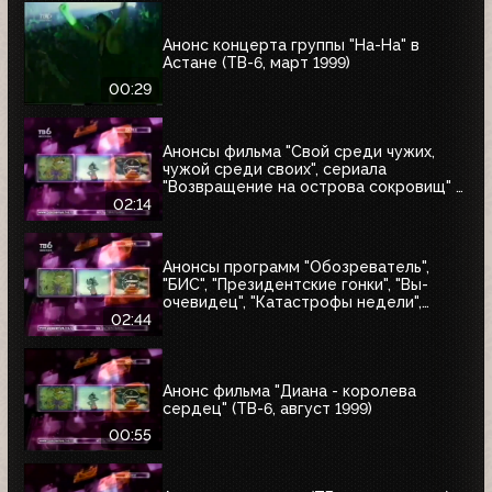
Анонс концерта группы "На-На" в
Астане (ТВ-6, март 1999)
00:29
Анонсы фильма "Свой среди чужих,
чужой среди своих", сериала
"Возвращение на острова сокровищ" и
"Найтмен" (ТВ-6, июнь 1999)
02:14
Анонсы программ "Обозреватель",
"БИС", "Президентские гонки", "Вы-
очевидец", "Катастрофы недели",
блока "Поколение ТВ-6" и заставка
02:44
"Далее" (ТВ-6, 04.07.1999)
Анонс фильма "Диана - королева
сердец" (ТВ-6, август 1999)
00:55