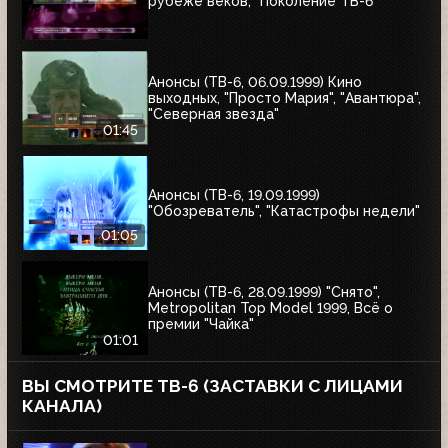
рубеже веков, "Поколение ТВ-6"
Анонсы (ТВ-6, 06.09.1999) Кино
выходных, "Просто Мария", "Авантюра",
"Северная звезда"
01:45
Анонсы (ТВ-6, 19.09.1999)
"Обозреватель", "Катастрофы недели"
01:05
Анонсы (ТВ-6, 28.09.1999) "Снято",
Metropolitan Top Model 1999, Всё о
премии "Чайка"
01:01
ВЫ СМОТРИТЕ ТВ-6 (ЗАСТАВКИ С ЛИЦАМИ
КАНАЛА)