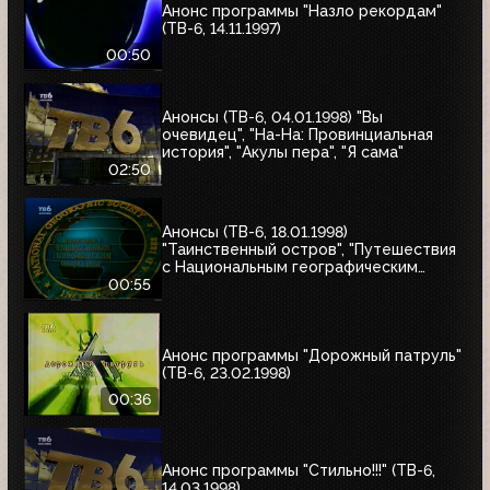
Анонс программы "Назло рекордам"
(ТВ-6, 14.11.1997)
00:50
Анонсы (ТВ-6, 04.01.1998) "Вы
очевидец", "На-На: Провинциальная
история", "Акулы пера", "Я сама"
02:50
Анонсы (ТВ-6, 18.01.1998)
"Таинственный остров", "Путешествия
с Национальным географическим
обществом"
00:55
Анонс программы "Дорожный патруль"
(ТВ-6, 23.02.1998)
00:36
Анонс программы "Стильно!!!" (ТВ-6,
14.03.1998)