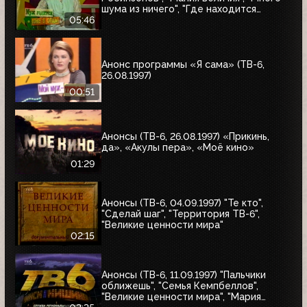
шума из ничего", "Где находится
нофелет?", "Маленькая Вера",
05:46
"Взломщик", "Моё кино", "Знак качества",
"Я сама"
Анонс программы «Я сама» (ТВ-6,
26.08.1997)
00:51
Анонсы (ТВ-6, 26.08.1997) «Прикинь,
да», «Акулы пера», «Моё кино»
01:29
Анонсы (ТВ-6, 04.09.1997) "Те кто",
"Сделай шаг", "Территория ТВ-6",
"Великие ценности мира"
02:15
Анонсы (ТВ-6, 11.09.1997) "Пальчики
оближешь", "Семья Кемпбеллов",
"Великие ценности мира", "Мария