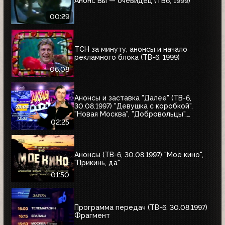
Анонс Вы — очевидец (ТВ6, 1999)
00:29
ТСН за минуту, анонсы и начало
рекламного блока (ТВ-6, 1999)
06:08
Анонсы и заставка "Далее" (ТВ-6,
30.08.1997) "Девушка с коробкой",
"Новая Москва", "Добровольцы",
"Июльский дождь", "Акулы пера",
02:25
"Профессия"
Анонсы (ТВ-6, 30.08.1997) "Моё кино",
"Прикинь, да"
01:50
Программа передач (ТВ-6, 30.08.1997)
Фрагмент