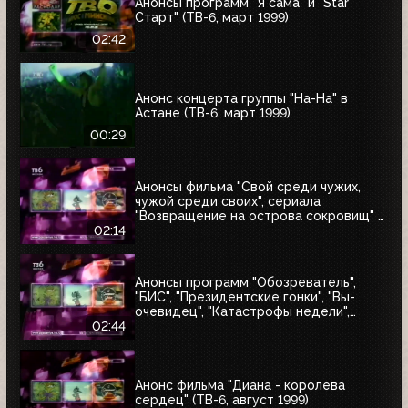
Анонсы программ "Я сама" и "Star
Старт" (ТВ-6, март 1999)
02:42
Анонс концерта группы "На-На" в
Астане (ТВ-6, март 1999)
00:29
Анонсы фильма "Свой среди чужих,
чужой среди своих", сериала
"Возвращение на острова сокровищ" и
"Найтмен" (ТВ-6, июнь 1999)
02:14
Анонсы программ "Обозреватель",
"БИС", "Президентские гонки", "Вы-
очевидец", "Катастрофы недели",
блока "Поколение ТВ-6" и заставка
02:44
"Далее" (ТВ-6, 04.07.1999)
Анонс фильма "Диана - королева
сердец" (ТВ-6, август 1999)