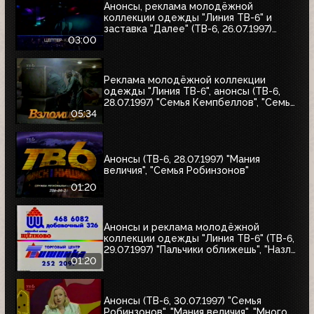
Анонсы, реклама молодёжной
коллекции одежды "Линия ТВ-6" и
заставка "Далее" (ТВ-6, 26.07.1997)
"Уходя - уходи", "Прости", "Редкий вид",
03:00
"Моё кино"
Реклама молодёжной коллекции
одежды "Линия ТВ-6", анонсы (ТВ-6,
28.07.1997) "Семья Кемпбеллов", "Семья
Робинзонов", "Великие ценности мира",
05:34
"Мания величия", "Много шума из
ничего", "Где находится нофелет?",
"Маленькая Вера", "Взломщик"
Анонсы (ТВ-6, 28.07.1997) "Мания
величия", "Семья Робинзонов"
01:20
Анонсы и реклама молодёжной
коллекции одежды "Линия ТВ-6" (ТВ-6,
29.07.1997) "Пальчики оближешь", "Назло
рекордам"
01:20
Анонсы (ТВ-6, 30.07.1997) "Семья
Робинзонов", "Мания величия", "Много