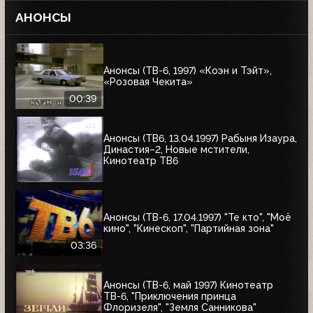
АНОНСЫ
Анонсы (ТВ-6, 1997) «Коэн и Тэйт»,
«Розовая Чекита»
00:39
Анонсы (ТВ6, 13.04.1997) Рабыня Изаура,
Династия–2, Новые мстители,
Кинотеатр ТВ6
Анонсы (ТВ-6, 17.04.1997) "Те кто", "Моё
кино", "Кинескоп", "Партийная зона"
03:36
Анонсы (ТВ-6, май 1997) Кинотеатр
ТВ-6, "Приключения принца
Флоризеля", "Земля Санникова"