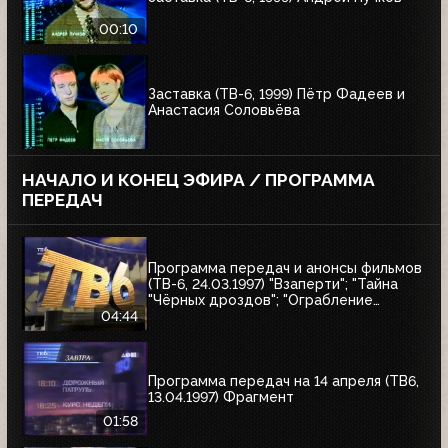
00:10
Заставка (ТВ-6, 1999) Пётр Фадеев и
Анастасия Соловьёва
НАЧАЛО И КОНЕЦ ЭФИРА / ПРОГРАММА
ПЕРЕДАЧ
Программа передач и анонсы фильмов
(ТВ-6, 24.03.1997) "Взаперти"; "Тайна
"Чёрных дроздов"; "Ограбление
Бринкс"; "Служебный роман"
04:44
Программа передач на 14 апреля (ТВ6,
13.04.1997) Фрагмент
01:58