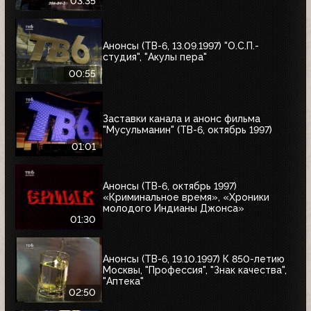
Антуанетта", Фестиваль ТВ-6 в
03:35
Сургуте, "Моё кино"
Анонсы (ТВ-6, 13.09.1997) "О.С.П.-
студия", "Акулы пера"
00:55
Заставки канала и анонс фильма
"Мусульманин" (ТВ-6, октябрь 1997)
01:01
Анонсы (ТВ-6, октябрь 1997)
«Криминальное время», «Хроники
молодого Индианы Джонса»
01:30
Анонсы (ТВ-6, 19.10.1997) К 850-летию
Москвы, "Профессия", "Знак качества",
"Аптека"
02:50