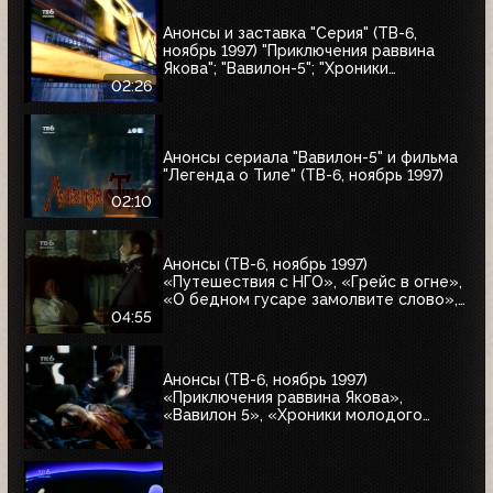
Анонсы и заставка "Серия" (ТВ-6,
ноябрь 1997) "Приключения раввина
Якова"; "Вавилон-5"; "Хроники
молодого Индианы Джонса"
02:26
Анонсы сериала "Вавилон-5" и фильма
"Легенда о Тиле" (ТВ-6, ноябрь 1997)
02:10
Анонсы (ТВ-6, ноябрь 1997)
«Путешествия с НГО», «Грейс в огне»,
«О бедном гусаре замолвите слово»,
«Христофор Колумб», «Великие тайны
04:55
и мифы XXI века»
Анонсы (ТВ-6, ноябрь 1997)
«Приключения раввина Якова»,
«Вавилон 5», «Хроники молодого
Индианы Джонса»