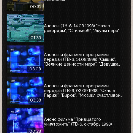
00:31
Анонсы (ТВ-6, 14.03.1998) "Назло
рекордам", "Стильно!!!", "Акулы пера"
01:39
Анонсы и фрагмент программы
передач (ТВ-6, 14.08.1998) "Сыщик",
"Великие ценности мира", "Девушка
угонщика", "Волчья кровь"
03:03
Анонсы и фрагмент программы
передач (ТВ-6, 02.09.1998) "Окно в
Париж", "Бирюк", "Мюзикл счастливой
любви", "Танкер "Дербент"", "Крылья",
03:38
"Рыбы-убийцы", "Армия тьмы", "Бриско
Каунти: Приключения на Диком Западе"
Анонс фильма "Тридцатого
уничтожить" (ТВ-6, октябрь 1998)
00:28