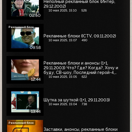
Неполный рекламный блок (Интер,
29.12.2002)
10 мая 2025, 15:10
526
02:50
Рекламный блок
Рекламные блоки (ICTV, 09.11.2002)
10 мая 2025, 15:07
490
09:58
Рекламные блоки и анонсы (1+1,
29.11.2003) Что? Где? Когда?, Хочу и
буду, СВ-шоу, Последний герой-4,
Женская логика, бой Винки Райта и
10 мая 2025, 15:05
622
12:44
Анхеля Хернандеса, Новогоднее
ограбление
Шутка за шуткой (1+1, 29.11.2003)
10 мая 2025, 15:04
738
13:44
Рекламный блок
Заставки, анонсы, рекламные блоки