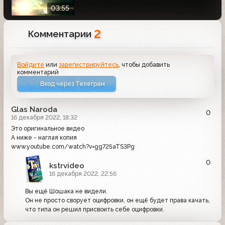
03:55
2
Комментарии
Войдите
или
зарегистрируйтесь
, чтобы добавить
комментарий
Вход через Телеграм
Glas Naroda
0
16 декабря 2022, 18:32
Это оригинальное видео
А ниже - наглая копия
www.youtube.com/watch?v=gg725aTS3Pg
0
kstrvideo
16 декабря 2022, 22:56
Вы ещё Шошака не видели.
Он не просто сворует оцифровки, он ещё будет права качать,
что типа он решил присвоить себе оцифровки.