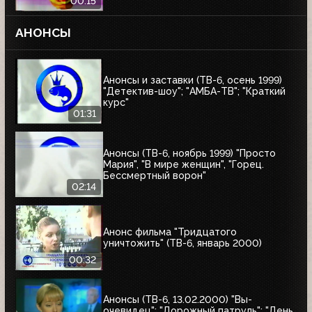
00:15
АНОНСЫ
Анонсы и заставки (ТВ-6, осень 1999)
"Детектив-шоу"; "АМБА-ТВ"; "Краткий
курс"
01:31
Анонсы (ТВ-6, ноябрь 1999) "Просто
Мария", "В мире женщин", "Горец.
Бессмертный ворон"
02:14
Анонс фильма "Тридцатого
уничтожить" (ТВ-6, январь 2000)
00:32
Анонсы (ТВ-6, 13.02.2000) "Вы-
очевидец"; "Дорожный патруль"; "День