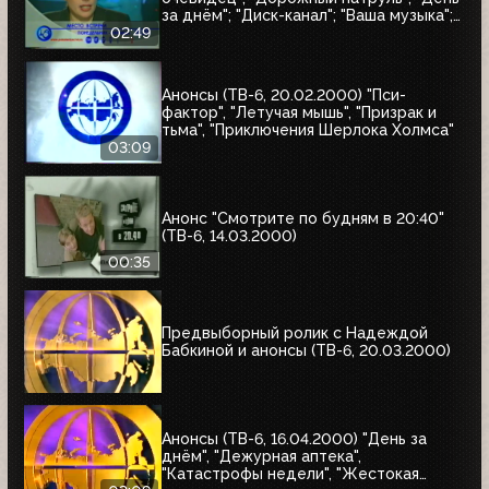
за днём"; "Диск-канал"; "Ваша музыка";
"Новости"; "Место встречи"
02:49
Анонсы (ТВ-6, 20.02.2000) "Пси-
фактор", "Летучая мышь", "Призрак и
тьма", "Приключения Шерлока Холмса"
03:09
Анонс "Смотрите по будням в 20:40"
(ТВ-6, 14.03.2000)
00:35
Предвыборный ролик с Надеждой
Бабкиной и анонсы (ТВ-6, 20.03.2000)
Анонсы (ТВ-6, 16.04.2000) "День за
днём", "Дежурная аптека",
"Катастрофы недели", "Жестокая