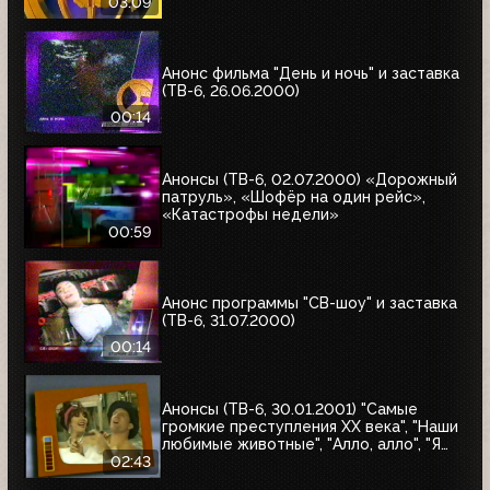
справедливость", "Ваша музыка",
03:09
"Профессионалы"
Анонс фильма "День и ночь" и заставка
(ТВ-6, 26.06.2000)
00:14
Анонсы (ТВ-6, 02.07.2000) «Дорожный
патруль», «Шофёр на один рейс»,
«Катастрофы недели»
00:59
Анонс программы "СВ-шоу" и заставка
(ТВ-6, 31.07.2000)
00:14
Анонсы (ТВ-6, 30.01.2001) "Самые
громкие преступления XX века", "Наши
любимые животные", "Алло, алло", "Я
сама", "Первая волна"
02:43