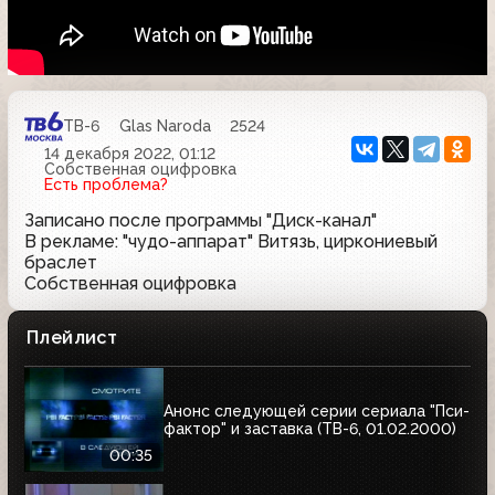
ТВ-6
Glas Naroda
2524
14 декабря 2022, 01:12
Собственная оцифровка
Есть проблема?
Записано после программы "Диск-канал"
В рекламе: "чудо-аппарат" Витязь, циркониевый
браслет
Собственная оцифровка
Плейлист
Анонс следующей серии сериала "Пси-
фактор" и заставка (ТВ-6, 01.02.2000)
00:35