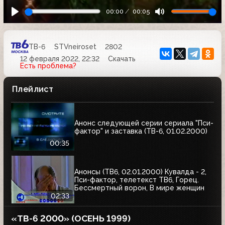
00:00
00:05
ТВ-6
STVneiroset
2802
12 февраля 2022, 22:32
Скачать
Есть проблема?
Плейлист
Анонс следующей серии сериала "Пси-
фактор" и заставка (ТВ-6, 01.02.2000)
00:35
Анонсы (ТВ6, 02.01.2000) Кувалда - 2,
Пси-фактор, телетекст ТВ6, Горец.
Бессмертный ворон, В мире женщин
02:33
«ТВ-6 2000» (ОСЕНЬ 1999)