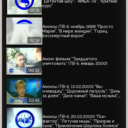
"Детектив-шоу"; "АМБА-ТВ"; "Краткий
курс"
01:31
Анонсы (ТВ-6, ноябрь 1999) "Просто
Мария", "В мире женщин", "Горец.
Бессмертный ворон"
02:14
Анонс фильма "Тридцатого
уничтожить" (ТВ-6, январь 2000)
00:32
Анонсы (ТВ-6, 13.02.2000) "Вы-
очевидец"; "Дорожный патруль"; "День
за днём"; "Диск-канал"; "Ваша музыка";
"Новости"; "Место встречи"
02:49
Анонсы (ТВ-6, 20.02.2000) "Пси-
фактор", "Летучая мышь", "Призрак и
тьма", "Приключения Шерлока Холмса"