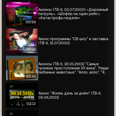
Анонсы (ТВ-6, 02.07.2000) «Дорожный
патруль», «Шофёр на один рейс»,
«Катастрофы недели»
00:59
Анонс программы "СВ-шоу" и заставка
(ТВ-6, 31.07.2000)
00:14
Анонсы (ТВ-6, 30.01.2001) "Самые
громкие преступления XX века", "Наши
любимые животные", "Алло, алло", "Я
сама", "Первая волна"
02:43
Анонс "Жизнь день за днём" (ТВ-6,
05.06.2001)
03:12