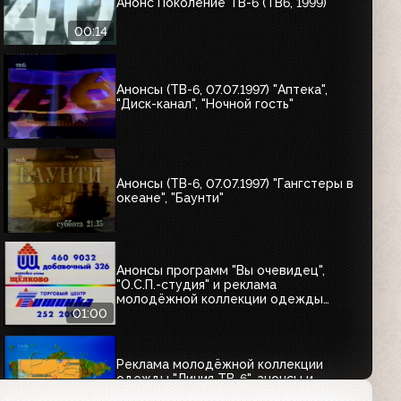
Анонс Поколение ТВ-6 (ТВ6, 1999)
00:14
Анонсы (ТВ-6, 07.07.1997) "Аптека",
"Диск-канал", "Ночной гость"
Анонсы (ТВ-6, 07.07.1997) "Гангстеры в
океане", "Баунти"
Анонсы программ "Вы очевидец",
"О.С.П.-студия" и реклама
молодёжной коллекции одежды
"Линия ТВ-6" (ТВ-6, 25.07.1997)
01:00
Реклама молодёжной коллекции
одежды "Линия ТВ-6", анонсы и
прогноз погоды (ТВ-6, 25.07.1997)