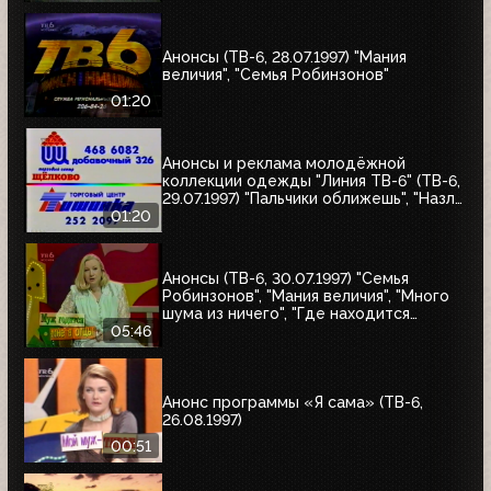
"Мания величия", "Много шума из
ничего", "Где находится нофелет?",
"Маленькая Вера", "Взломщик"
Анонсы (ТВ-6, 28.07.1997) "Мания
величия", "Семья Робинзонов"
01:20
Анонсы и реклама молодёжной
коллекции одежды "Линия ТВ-6" (ТВ-6,
29.07.1997) "Пальчики оближешь", "Назло
рекордам"
01:20
Анонсы (ТВ-6, 30.07.1997) "Семья
Робинзонов", "Мания величия", "Много
шума из ничего", "Где находится
нофелет?", "Маленькая Вера",
05:46
"Взломщик", "Моё кино", "Знак качества",
"Я сама"
Анонс программы «Я сама» (ТВ-6,
26.08.1997)
00:51