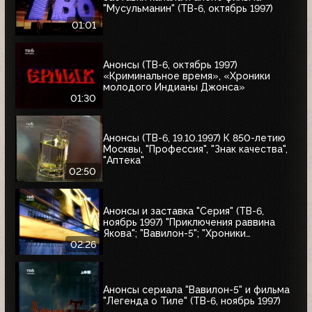
"Мусульманин" (ТВ-6, октябрь 1997)
01:01
Анонсы (ТВ-6, октябрь 1997)
«Криминальное время», «Хроники
молодого Индианы Джонса»
01:30
Анонсы (ТВ-6, 19.10.1997) К 850-летию
Москвы, "Профессия", "Знак качества",
"Аптека"
02:50
Анонсы и заставка "Серия" (ТВ-6,
ноябрь 1997) "Приключения раввина
Якова"; "Вавилон-5"; "Хроники
молодого Индианы Джонса"
02:26
Анонсы сериала "Вавилон-5" и фильма
"Легенда о Тиле" (ТВ-6, ноябрь 1997)