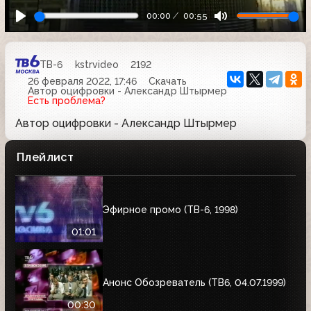
00:00
00:55
ТВ-6
kstrvideo
2192
26 февраля 2022, 17:46
Скачать
Автор оцифровки - Александр Штырмер
Есть проблема?
Автор оцифровки - Александр Штырмер
Плейлист
Эфирное промо (ТВ-6, 1998)
01:01
Анонс Обозреватель (ТВ6, 04.07.1999)
00:30