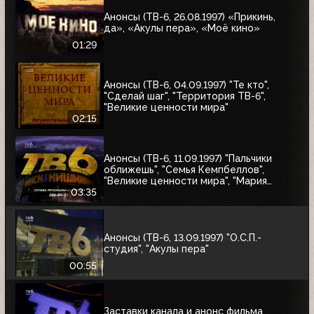
Анонсы (ТВ-6, 26.08.1997) «Прикинь,
да», «Акулы пера», «Моё кино»
01:29
Анонсы (ТВ-6, 04.09.1997) "Те кто",
"Сделай шаг", "Территория ТВ-6",
"Великие ценности мира"
02:15
Анонсы (ТВ-6, 11.09.1997) "Пальчики
оближешь", "Семья Кемпбеллов",
"Великие ценности мира", "Мария
Антуанетта", Фестиваль ТВ-6 в
03:35
Сургуте, "Моё кино"
Анонсы (ТВ-6, 13.09.1997) "О.С.П.-
студия", "Акулы пера"
00:55
Заставки канала и анонс фильма