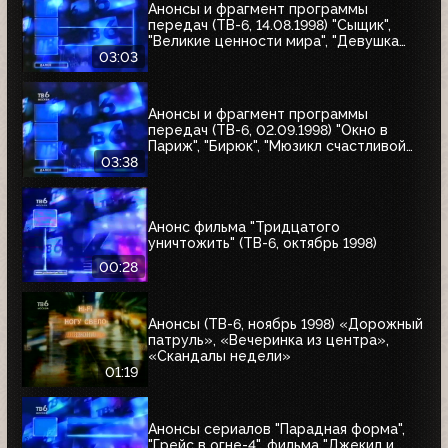
Анонсы и фрагмент программы
передач (ТВ-6, 14.08.1998) "Сыщик",
"Великие ценности мира", "Девушка
угонщика", "Волчья кровь"
03:03
Анонсы и фрагмент программы
передач (ТВ-6, 02.09.1998) "Окно в
Париж", "Бирюк", "Мюзикл счастливой
любви", "Танкер "Дербент"", "Крылья",
03:38
"Рыбы-убийцы", "Армия тьмы", "Бриско
Каунти: Приключения на Диком Западе"
Анонс фильма "Тридцатого
уничтожить" (ТВ-6, октябрь 1998)
00:28
Анонсы (ТВ-6, ноябрь 1998) «Дорожный
патруль», «Вечеринка из центра»,
«Скандалы недели»
01:19
Анонсы сериалов "Парадная форма",
"Грейс в огне-4", фильма "Джекил и