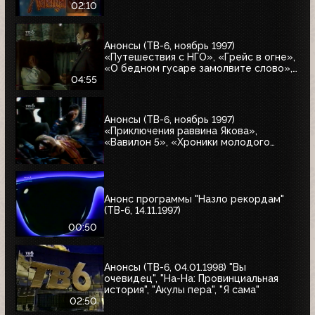
02:10
Анонсы (ТВ-6, ноябрь 1997)
«Путешествия с НГО», «Грейс в огне»,
«О бедном гусаре замолвите слово»,
«Христофор Колумб», «Великие тайны
04:55
и мифы XXI века»
Анонсы (ТВ-6, ноябрь 1997)
«Приключения раввина Якова»,
«Вавилон 5», «Хроники молодого
Индианы Джонса»
Анонс программы "Назло рекордам"
(ТВ-6, 14.11.1997)
00:50
Анонсы (ТВ-6, 04.01.1998) "Вы
очевидец", "На-На: Провинциальная
история", "Акулы пера", "Я сама"
02:50