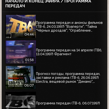
НАЧАЛО И КОНЕЦ ЭФИРА / ПРОГРАММА
ПЕРЕДАЧ
Программа передач и анонсы фильмов
(ТВ-6, 24.03.1997) "Взаперти"; "Тайна
"Чёрных дроздов"; "Ограбление
Бринкс"; "Служебный роман"
04:44
Программа передач на 14 апреля (ТВ6,
13.04.1997) Фрагмент
01:58
Прогноз погоды, программа передач,
заставки и реклама (ТВ-6, 26.06.1997)
Electra, вещевой рынок "Динамо",
альбом Николая Трубача, Мир
06:07
развлечений, Panasonic
Программа передач (ТВ-6, 06.07.1997)