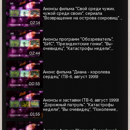
Анонсы фильма "Свой среди чужих,
чужой среди своих", сериала
"Возвращение на острова сокровищ" и
"Найтмен" (ТВ-6, июнь 1999)
02:14
Анонсы программ "Обозреватель",
"БИС", "Президентские гонки", "Вы-
очевидец", "Катастрофы недели",
блока "Поколение ТВ-6" и заставка
02:44
"Далее" (ТВ-6, 04.07.1999)
Анонс фильма "Диана - королева
сердец" (ТВ-6, август 1999)
00:55
Анонсы и заставки (ТВ-6, август 1999)
"Дорожный патруль", "Катастрофы
недели", "Вы очевидец", "Поколение
ТВ-6"
01:55