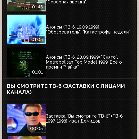
"Северная звезда"
01:45
Анонсы (ТВ-6, 19.09.1999)
"Обозреватель", "Катастрофы недели"
01:05
Анонсы (ТВ-6, 28.09.1999) "Снято",
Metropolitan Top Model 1999, Всё о
премии "Чайка"
01:01
ВЫ СМОТРИТЕ ТВ-6 (ЗАСТАВКИ С ЛИЦАМИ
КАНАЛА)
Заставка "Вы смотрите ТВ-6" (ТВ-6,
1997-1998) Иван Демидов
00:05