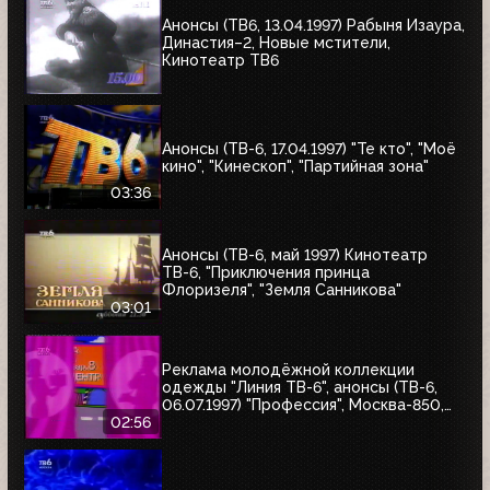
Анонсы (ТВ6, 13.04.1997) Рабыня Изаура,
Династия–2, Новые мстители,
Кинотеатр ТВ6
Анонсы (ТВ-6, 17.04.1997) "Те кто", "Моё
кино", "Кинескоп", "Партийная зона"
03:36
Анонсы (ТВ-6, май 1997) Кинотеатр
ТВ-6, "Приключения принца
Флоризеля", "Земля Санникова"
03:01
Реклама молодёжной коллекции
одежды "Линия ТВ-6", анонсы (ТВ-6,
06.07.1997) "Профессия", Москва-850,
"Знак качества"
02:56