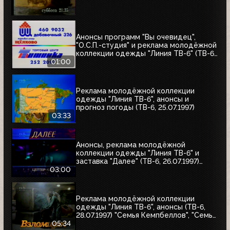
Анонсы программ "Вы очевидец",
"О.С.П.-студия" и реклама молодёжной
коллекции одежды "Линия ТВ-6" (ТВ-6,
25.07.1997)
01:00
Реклама молодёжной коллекции
одежды "Линия ТВ-6", анонсы и
прогноз погоды (ТВ-6, 25.07.1997)
03:33
Анонсы, реклама молодёжной
коллекции одежды "Линия ТВ-6" и
заставка "Далее" (ТВ-6, 26.07.1997)
"Уходя - уходи", "Прости", "Редкий вид",
03:00
"Моё кино"
Реклама молодёжной коллекции
одежды "Линия ТВ-6", анонсы (ТВ-6,
28.07.1997) "Семья Кемпбеллов", "Семья
Робинзонов", "Великие ценности мира",
05:34