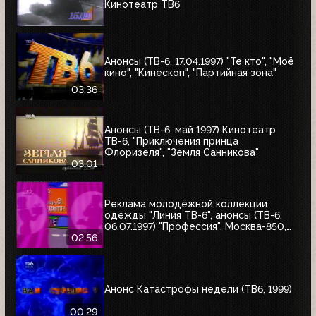
Кинотеатр ТВ6
Анонсы (ТВ-6, 17.04.1997) "Те кто", "Моё
кино", "Кинескоп", "Партийная зона"
03:36
Анонсы (ТВ-6, май 1997) Кинотеатр
ТВ-6, "Приключения принца
Флоризеля", "Земля Санникова"
03:01
Реклама молодёжной коллекции
одежды "Линия ТВ-6", анонсы (ТВ-6,
06.07.1997) "Профессия", Москва-850,
"Знак качества"
02:56
Анонс Катастрофы недели (ТВ6, 1999)
00:29