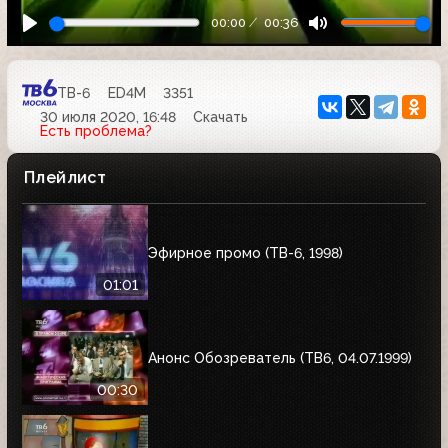
00:00
00:36
ТВ-6
ED4M
3351
30 июля 2020, 16:48
Скачать
Есть проблема?
Плейлист
Эфирное промо (ТВ-6, 1998)
01:01
Анонс Обозреватель (ТВ6, 04.07.1999)
00:30