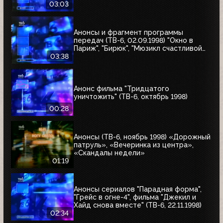
угонщика", "Волчья кровь"
03:03
Анонсы и фрагмент программы
передач (ТВ-6, 02.09.1998) "Окно в
Париж", "Бирюк", "Мюзикл счастливой
любви", "Танкер "Дербент"", "Крылья",
03:38
"Рыбы-убийцы", "Армия тьмы", "Бриско
Каунти: Приключения на Диком Западе"
Анонс фильма "Тридцатого
уничтожить" (ТВ-6, октябрь 1998)
00:28
Анонсы (ТВ-6, ноябрь 1998) «Дорожный
патруль», «Вечеринка из центра»,
«Скандалы недели»
01:19
Анонсы сериалов "Парадная форма",
"Грейс в огне-4", фильма "Джекил и
Хайд снова вместе" (ТВ-6, 22.11.1998)
02:34