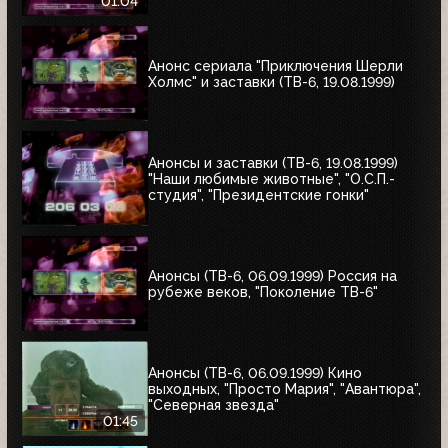
1999)
01:04
Анонс сериала "Приключения Шерли
Холмс" и заставки (ТВ-6, 19.08.1999)
Анонсы и заставки (ТВ-6, 19.08.1999)
"Наши любимые животные", "О.С.П.-
студия", "Президентские гонки"
Анонсы (ТВ-6, 06.09.1999) Россия на
рубеже веков, "Поколение ТВ-6"
Анонсы (ТВ-6, 06.09.1999) Кино
выходных, "Просто Мария", "Авантюра",
"Северная звезда"
01:45