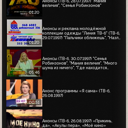
Анонсы (ТВ-6, 28.07.1997) "Мания
величия", "Семья Робинзонов"
01:20
Анонсы и реклама молодёжной
коллекции одежды "Линия ТВ-6" (ТВ-6,
29.07.1997) "Пальчики оближешь", "Назло
рекордам"
01:20
Анонсы (ТВ-6, 30.07.1997) "Семья
Робинзонов", "Мания величия", "Много
шума из ничего", "Где находится
нофелет?", "Маленькая Вера",
05:46
"Взломщик", "Моё кино", "Знак качества",
"Я сама"
Анонс программы «Я сама» (ТВ-6,
26.08.1997)
00:51
Анонсы (ТВ-6, 26.08.1997) «Прикинь,
да», «Акулы пера», «Моё кино»