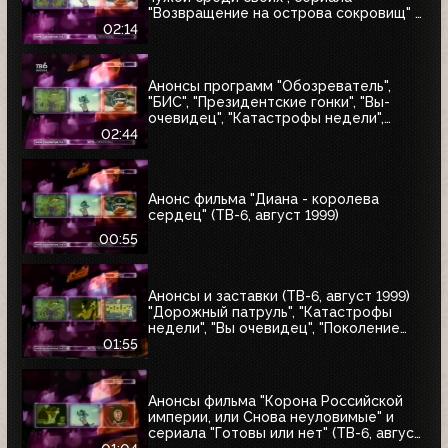
"Возвращение на острова сокровищ" и
"Найтмен" (ТВ-6, июнь 1999)
02:14
Анонсы программ "Обозреватель",
"БИС", "Президентские гонки", "Вы-
очевидец", "Катастрофы недели",
блока "Поколение ТВ-6" и заставка
02:44
"Далее" (ТВ-6, 04.07.1999)
Анонс фильма "Диана - королева
сердец" (ТВ-6, август 1999)
00:55
Анонсы и заставки (ТВ-6, август 1999)
"Дорожный патруль", "Катастрофы
недели", "Вы очевидец", "Поколение
ТВ-6"
01:55
Анонсы фильма "Корона Российской
империи, или Снова неуловимые" и
сериала "Готовы или нет" (ТВ-6, август