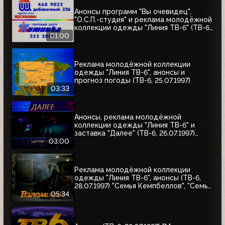
Анонсы программ "Вы очевидец",
"О.С.П.-студия" и реклама молодёжной
коллекции одежды "Линия ТВ-6" (ТВ-6,
25.07.1997)
01:00
Реклама молодёжной коллекции
одежды "Линия ТВ-6", анонсы и
прогноз погоды (ТВ-6, 25.07.1997)
03:33
Анонсы, реклама молодёжной
коллекции одежды "Линия ТВ-6" и
заставка "Далее" (ТВ-6, 26.07.1997)
"Уходя - уходи", "Прости", "Редкий вид",
03:00
"Моё кино"
Реклама молодёжной коллекции
одежды "Линия ТВ-6", анонсы (ТВ-6,
28.07.1997) "Семья Кемпбеллов", "Семья
Робинзонов", "Великие ценности мира",
05:34
"Мания величия", "Много шума из
ничего", "Где находится нофелет?",
"Маленькая Вера", "Взломщик"