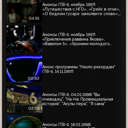
Анонсы (ТВ-6, ноябрь 1997)
«Путешествия с НГО», «Грейс в огне»,
«О бедном гусаре замолвите слово»,
«Христофор Колумб», «Великие тайны
04:55
и мифы XXI века»
Анонсы (ТВ-6, ноябрь 1997)
«Приключения раввина Якова»,
«Вавилон 5», «Хроники молодого
Индианы Джонса»
Анонс программы "Назло рекордам"
(ТВ-6, 14.11.1997)
00:50
Анонсы (ТВ-6, 04.01.1998) "Вы
очевидец", "На-На: Провинциальная
история", "Акулы пера", "Я сама"
02:50
Анонсы (ТВ-6, 18.01.1998)