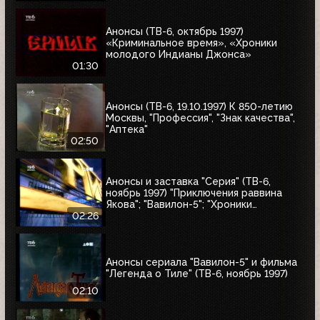
Анонсы (ТВ-6, октябрь 1997)
«Криминальное время», «Хроники
молодого Индианы Джонса»
01:30
Анонсы (ТВ-6, 19.10.1997) К 850-летию
Москвы, "Профессия", "Знак качества",
"Аптека"
02:50
Анонсы и заставка "Серия" (ТВ-6,
ноябрь 1997) "Приключения раввина
Якова"; "Вавилон-5"; "Хроники
молодого Индианы Джонса"
02:26
Анонсы сериала "Вавилон-5" и фильма
"Легенда о Тиле" (ТВ-6, ноябрь 1997)
02:10