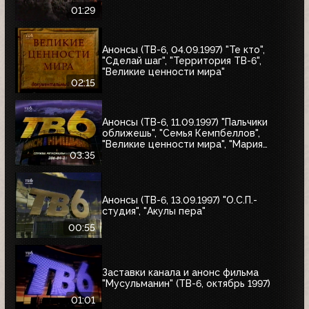
01:29
Анонсы (ТВ-6, 04.09.1997) "Те кто",
"Сделай шаг", "Территория ТВ-6",
"Великие ценности мира"
02:15
Анонсы (ТВ-6, 11.09.1997) "Пальчики
оближешь", "Семья Кемпбеллов",
"Великие ценности мира", "Мария
Антуанетта", Фестиваль ТВ-6 в
03:35
Сургуте, "Моё кино"
Анонсы (ТВ-6, 13.09.1997) "О.С.П.-
студия", "Акулы пера"
00:55
Заставки канала и анонс фильма
"Мусульманин" (ТВ-6, октябрь 1997)
01:01