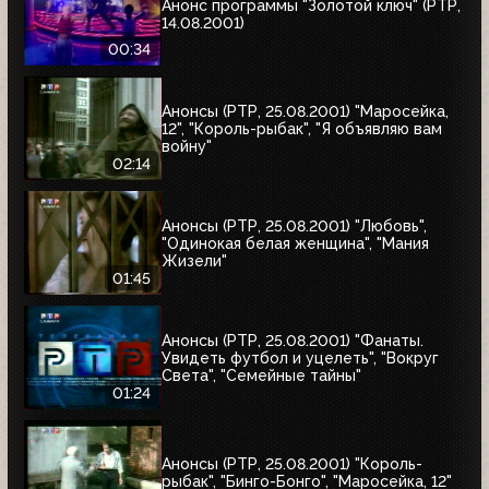
Анонс программы "Золотой ключ" (РТР,
14.08.2001)
00:34
Анонсы (РТР, 25.08.2001) "Маросейка,
12", "Король-рыбак", "Я объявляю вам
войну"
02:14
Анонсы (РТР, 25.08.2001) "Любовь",
"Одинокая белая женщина", "Мания
Жизели"
01:45
Анонсы (РТР, 25.08.2001) "Фанаты.
Увидеть футбол и уцелеть", "Вокруг
Света", "Семейные тайны"
01:24
Анонсы (РТР, 25.08.2001) "Король-
рыбак", "Бинго-Бонго", "Маросейка, 12"