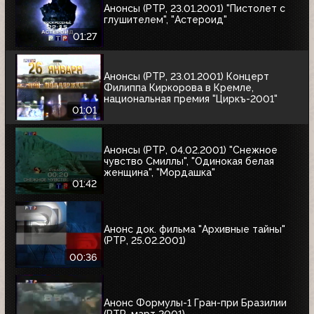
Анонсы (РТР, 23.01.2001) "Пистолет с
глушителем", "Астероид"
01:27
Анонсы (РТР, 23.01.2001) Концерт
Филиппа Киркорова в Кремле,
национальная премия "Циркъ-2001"
01:01
Анонсы (РТР, 04.02.2001) "Снежное
чувство Смиллы", "Одинокая белая
женщина", "Мордашка"
01:42
Анонс док. фильма "Архивные тайны"
(РТР, 25.02.2001)
00:36
Анонс Формулы-1 Гран-при Бразилии
(РТР, март 2001)