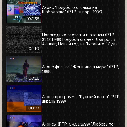
Анонс "Голубого огонька на
Шаболовке" (РТР, январь 1999)
00:56
Новогодние заставки и анонсы (РТР,
31.12.1998) Голубой огонёк; Два рояля;
Аншлаг; Новый год на Титанике; "Судья
Дредд"
05:10
Анонс фильма "Женщина в море" (РТР,
1999)
00:16
Анонс программы "Русский вагон" (РТР,
январь 1999)
00:37
Анонсы (РТР, 04.01.1999) "Любовь по