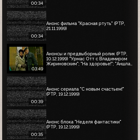
00:34
Анонс фильма "Красная ртуть" (РТР,
21.11.1999)
00:34
Анонсы и предвыборный ролик (РТР,
10.12.1999) "Урмас Отт с Владимиром
Жириновским"; "На здоровье!"; "Аншлаг.
Полный вперёд!"; юбилейный концерт
03:49
Людмилы Зыкиной; "30 лет вместе"
Анонс сериала "С новым счастьем!"
(РТР, 19.12.1999)
00:39
Анонс блока "Неделя фантастики"
(РТР, 19.12.1999)
00:35