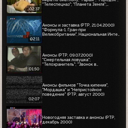
"Телеспецназ"; "Планета Земля";
"Вести"
02:37
Анонсы и заставка (РТР, 21.04.2000)
"Формула-1. Гран-при
Великобритании", Национальная Интел
Интернет-премия-2000, Старая
02:11
квартира
Анонсы (РТР, 09.07.2000)
"Смертельная ловушка";
"Телохранитель"; "Звонок в
преисподнюю"
01:50
Анонсы фильмов "Точка кипения",
"Мордашка" и "Непристойное
поведение" (РТР, август 2000)
02:07
Новогодняя заставка и анонсы (РТР,
декабрь 2000)