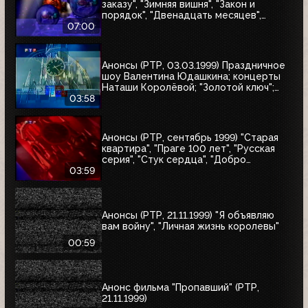
заказу", "Зимняя вишня", "Закон и
порядок", "Двенадцать месяцев",
"Приключения Иоанны", "Зимняя
07:00
вишня-2", "Зимняя вишня-3", "Колесо
любви", "Охота на бабочек", "Тот самый
Мюнхгаузен", "Жара в Лос-Анджелесе"
Анонсы (РТР, 03.03.1999) Праздничное
шоу Валентина Юдашкина; концерты
Наташи Королёвой; "Золотой ключ";
"Осторожно, двери закрываются"
03:58
Анонсы (РТР, сентябрь 1999) "Старая
квартира", "Праге 100 лет", "Русская
серия", "Стук сердца", "Добро
пожаловать, или Посторонним вход
03:59
воспрещён", "Маленький город", "Диана
и я"
Анонсы (РТР, 21.11.1999) "Я объявляю
вам войну", "Личная жизнь королевы"
00:59
Анонс фильма "Пропавший" (РТР,
21.11.1999)