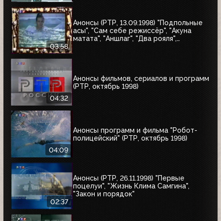
Анонсы (РТР, 13.09.1998) "Подпольные
асы", "Сам себе режиссёр", "Акуна
матата", "Аншлаг", "Два рояля",
"Городок", "Маски-шоу"
03:58
Анонсы фильмов, сериалов и программ
(РТР, октябрь 1998)
04:32
Анонсы программ и фильма "Робот-
полицейский" (РТР, октябрь 1998)
04:09
Анонсы (РТР, 26.11.1998) "Первые
поцелуи", "Жизнь Клима Самгина",
"Закон и порядок"
02:37