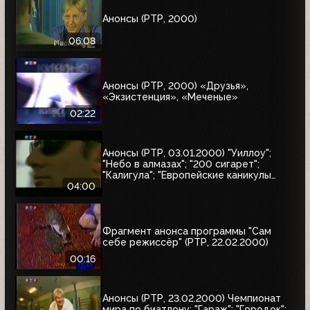
Анонсы (РТР, 2000)
06:08
Анонсы (РТР, 2000) «Друзья»,
«Экзистенция», «Меченые»
02:22
Анонсы (РТР, 03.01.2000) "Уиллоу";
"Небо в алмазах"; "200 сигарет";
"Калигула"; "Европейские каникулы
придурков"; "Эпидемия"; "Семья
04:00
напрокат"
Фрагмент анонса программы "Сам
себе режиссёр" (РТР, 22.02.2000)
00:16
Анонсы (РТР, 23.02.2000) Чемпионат
мира по биатлону; "Гараж"; "Городок";