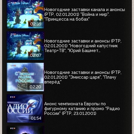
Новогодние заставки канала и анонсы
(РТР, 02.01.2001) "Война и мир".
"Принцесса на бобах"
02:35
Новогодние заставки и анонсы (РТР,
02.01.2001) "Новогодний капустник
Театр+ТВ", "Юрий Башмет
представляет", "Ефим Шифрин и его
02:07
приятели"
Новогодние заставки и анонсы (РТР,
02.01.2001) "Эмиссар царя", "Плачу
вперёд"
02:20
Анонс чемпионата Европы по
фигурному катанию и промо "Радио
России" (РТР, 23.01.2001)
01:54