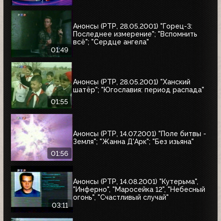
Анонсы (РТР, 28.05.2001) "Горец-3:
Последнее измерение"; "Вспомнить
всё"; "Сердце ангела"
01:49
Анонсы (РТР, 28.05.2001) "Ханский
шатёр"; "Югославия: период распада"
01:55
Анонсы (РТР, 14.07.2001) "Поле битвы -
Земля"; "Жанна Д'Арк"; "Без изьяна"
01:56
Анонсы (РТР, 14.08.2001) "Кутерьма",
"Инферно", "Маросейка 12", "Небесный
огонь", "Счастливый случай"
03:11