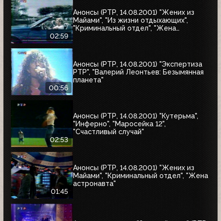
Анонсы (РТР, 14.08.2001) "Жених из
Майами", "Из жизни отдыхающих",
"Криминальный отдел", "Жена
астронавта", "Собиратель костей"
02:59
Анонсы (РТР, 14.08.2001) "Экспертиза
РТР", "Валерий Леонтьев: Безымянная
планета"
00:56
Анонсы (РТР, 14.08.2001) "Кутерьма",
"Инферно", "Маросейка 12",
"Счастливый случай"
02:53
Анонсы (РТР, 14.08.2001) "Жених из
Майами", "Криминальный отдел", "Жена
астронавта"
01:45