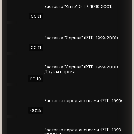
Заставка "Кино" (РТР, 1999-2001)
00:11
Заставка "Сериал" (РТР, 1999-2001)
00:11
Заставка "Сериал" (РТР, 1999-2001)
Другая версия
00:10
Заставка перед анонсами (РТР, 1999)
00:15
Заставка перед анонсами (РТР, 1999-