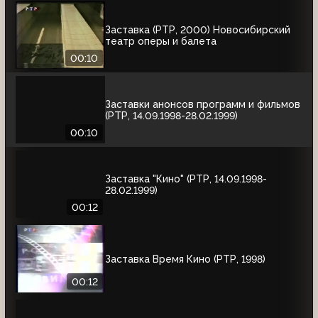
Заставка (РТР, 2000) Новосибирский
театр оперы и балета
00:10
Заставки анонсов программ и фильмов
(РТР, 14.09.1998-28.02.1999)
00:10
Заставка "Кино" (РТР, 14.09.1998-
28.02.1999)
00:12
Заставка Время Кино (РТР, 1998)
00:12