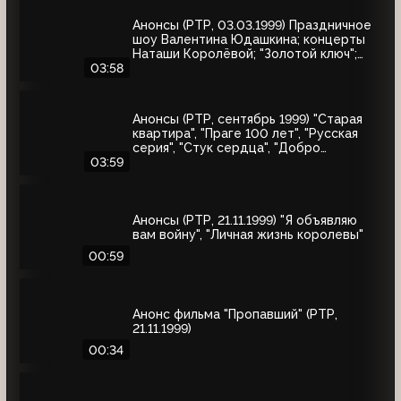
любви", "Охота на бабочек", "Тот самый
Мюнхгаузен", "Жара в Лос-Анджелесе"
Анонсы (РТР, 03.03.1999) Праздничное
шоу Валентина Юдашкина; концерты
Наташи Королёвой; "Золотой ключ";
"Осторожно, двери закрываются"
03:58
Анонсы (РТР, сентябрь 1999) "Старая
квартира", "Праге 100 лет", "Русская
серия", "Стук сердца", "Добро
пожаловать, или Посторонним вход
03:59
воспрещён", "Маленький город", "Диана
и я"
Анонсы (РТР, 21.11.1999) "Я объявляю
вам войну", "Личная жизнь королевы"
00:59
Анонс фильма "Пропавший" (РТР,
21.11.1999)
00:34