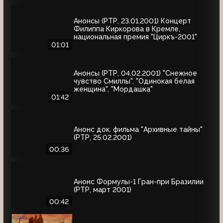
Анонсы (РТР, 23.01.2001) Концерт
Филиппа Киркорова в Кремле,
национальная премия "Циркъ-2001"
01:01
Анонсы (РТР, 04.02.2001) "Снежное
чувство Смиллы", "Одинокая белая
женщина", "Мордашка"
01:42
Анонс док. фильма "Архивные тайны"
(РТР, 25.02.2001)
00:36
Анонс Формулы-1 Гран-при Бразилии
(РТР, март 2001)
00:42