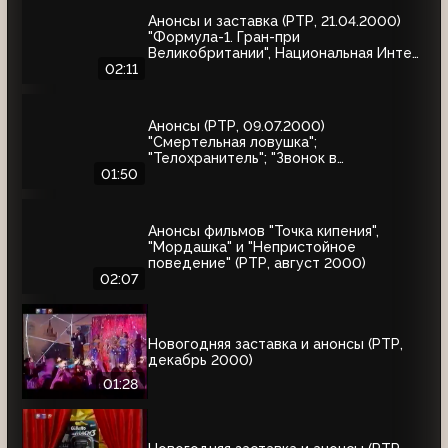
Анонсы и заставка (РТР, 21.04.2000)
"Формула-1. Гран-при
Великобритании", Национальная Интел
Интернет-премия-2000, Старая
02:11
квартира
Анонсы (РТР, 09.07.2000)
"Смертельная ловушка";
"Телохранитель"; "Звонок в
преисподнюю"
01:50
Анонсы фильмов "Точка кипения",
"Мордашка" и "Непристойное
поведение" (РТР, август 2000)
02:07
Новогодняя заставка и анонсы (РТР,
декабрь 2000)
01:28