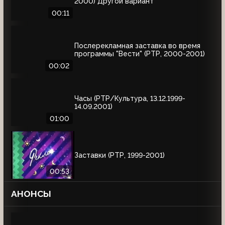
2000) Другой вариант
00:11
Послерекламная заставка во время
программы "Вести" (РТР, 2000-2001)
00:02
Часы (РТР/Культура, 13.12.1999-
14.09.2001)
01:00
Заставки (РТР, 1999-2001)
00:53
АНОНСЫ