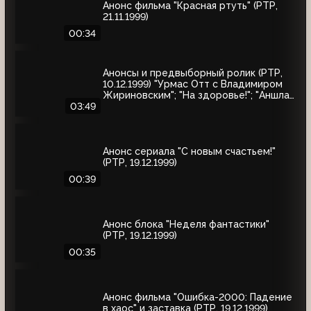
Анонс фильма "Красная ртуть" (РТР,
21.11.1999)
00:34
Анонсы и предвыборный ролик (РТР,
10.12.1999) "Урмас Отт с Владимиром
Жириновским"; "На здоровье!"; "Аншлаг.
Полный вперёд!"; юбилейный концерт
03:49
Людмилы Зыкиной; "30 лет вместе"
Анонс сериала "С новым счастьем!"
(РТР, 19.12.1999)
00:39
Анонс блока "Неделя фантастики"
(РТР, 19.12.1999)
00:35
Анонс фильма "Ошибка-2000: Падение
в хаос" и заставка (РТР, 19.12.1999)