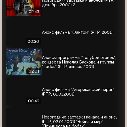
Новогодняя заставка и анонсы (РТР,
декабрь 2000) 2
02:43
Анонс фильма "Фантом" (РТР, 2001)
00:30
Анонсы программы "Голубой огонек",
концерта Николая Баскова и группы
"Todes" (РТР, январь 2001)
02:01
Анонс фильма "Американский пирог"
(РТР, 01.01.2001)
00:49
Новогодние заставки канала и анонсы
(РТР, 02.01.2001) "Война и мир".
"Принцесса на бобах"