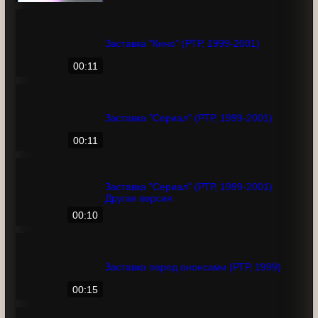
Заставка "Кино" (РТР, 1999-2001)
00:11
Заставка "Сериал" (РТР, 1999-2001)
00:11
Заставка "Сериал" (РТР, 1999-2001)
Другая версия
00:10
Заставка перед анонсами (РТР, 1999)
00:15
Заставка перед анонсами (РТР, 1999-