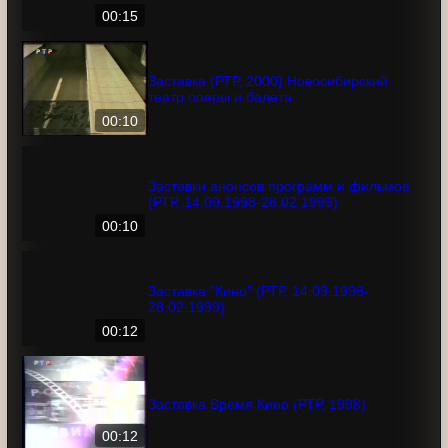
Заставка (РТР, 2000) Новосибирский
театр оперы и балета
00:10
Заставки анонсов программ и фильмов
(РТР, 14.09.1998-28.02.1999)
00:10
Заставка "Кино" (РТР, 14.09.1998-
28.02.1999)
00:12
Заставка Время Кино (РТР, 1998)
00:12