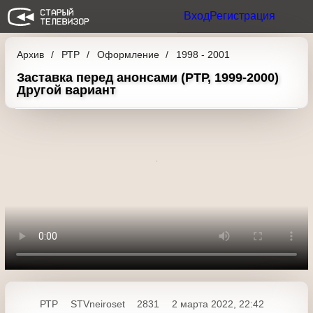
Вход
Регистрация
Архив
РТР
Оформление
1998 - 2001
Заставка перед анонсами (РТР, 1999-
2000) Другой вариант