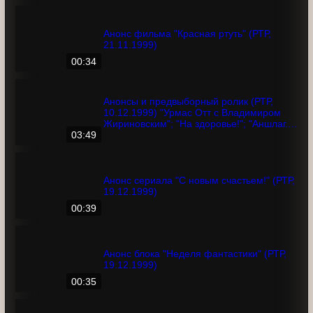
Анонс фильма "Красная ртуть" (РТР,
21.11.1999)
00:34
Анонсы и предвыборный ролик (РТР,
10.12.1999) "Урмас Отт с Владимиром
Жириновским"; "На здоровье!"; "Аншлаг.
Полный вперёд!"; юбилейный концерт
03:49
Людмилы Зыкиной; "30 лет вместе"
Анонс сериала "С новым счастьем!"
(РТР, 19.12.1999)
00:39
Анонс блока "Неделя фантастики"
(РТР, 19.12.1999)
00:35
Анонс фильма "Ошибка-2000: Падение
в хаос" и заставка (РТР, 19.12.1999)