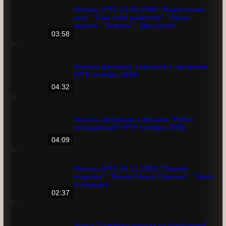
матата", "Аншлаг", "Два рояля",
"Городок", "Маски-шоу"
03:58
Анонсы фильмов, сериалов и программ
(РТР, октябрь 1998)
04:32
Анонсы программ и фильма "Робот-
полицейский" (РТР, октябрь 1998)
04:09
Анонсы (РТР, 26.11.1998) "Первые
поцелуи", "Жизнь Клима Самгина",
"Закон и порядок"
02:37
Анонс "Голубого огонька на
Шаболовке" (РТР, январь 1999)
00:56