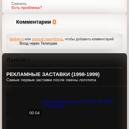
00:00
00:10
РТР
STVneiroset
2831
2 марта 2022, 22:42
Скачать
Есть проблема?
Плейлист
РЕКЛАМНЫЕ ЗАСТАВКИ (1998-1999)
Самые первые заставки после смены логотипа
Рекламная заставка (РТР, 08.09.1998-
17.10.1999)
00:04
Рекламная заставка (РТР, 08.09.1998-
17.10.1999) Самовар