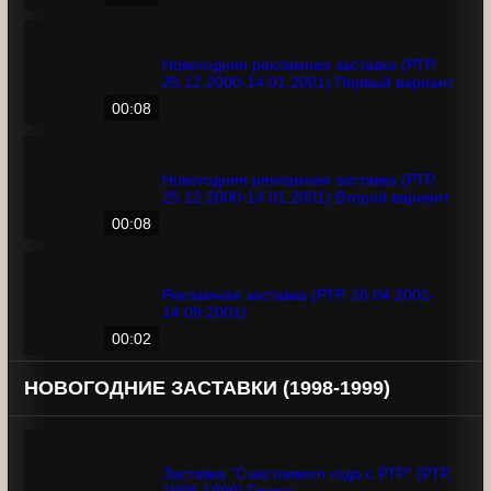
Новогодняя рекламная заставка (РТР,
25.12.2000-14.01.2001) Первый вариант
00:08
Новогодняя рекламная заставка (РТР,
25.12.2000-14.01.2001) Второй вариант
00:08
Рекламная заставка (РТР, 16.04.2001-
14.09.2001)
00:02
НОВОГОДНИЕ ЗАСТАВКИ (1998-1999)
Заставка "Счастливого года с РТР"
(РТР, 1998-1999) Грузин
00:26