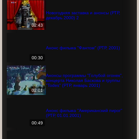
Новогодняя заставка и анонсы (РТР,
декабрь 2000) 2
02:43
Анонс фильма "Фантом" (РТР, 2001)
00:30
Анонсы программы "Голубой огонек",
концерта Николая Баскова и группы
"Todes" (РТР, январь 2001)
02:01
Анонс фильма "Американский пирог"
(РТР, 01.01.2001)
00:49
Новогодние заставки канала и анонсы
(РТР, 02.01.2001) "Война и мир".
"Принцесса на бобах"