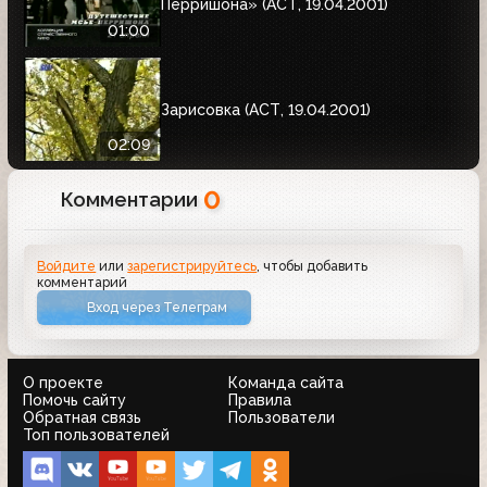
Перришона» (АСТ, 19.04.2001)
01:00
Зарисовка (АСТ, 19.04.2001)
02:09
0
Комментарии
Войдите
или
зарегистрируйтесь
, чтобы добавить
комментарий
Вход через Телеграм
О проекте
Команда сайта
Помочь сайту
Правила
Обратная связь
Пользователи
Топ пользователей