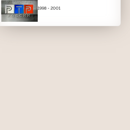
1998 - 2001
Анонс программы "Вести недели"
(Россия, 01.10.2005)
01:17
Прогноз погоды и конец эфира
(Россия, 01.10.2005) г. Хабаровск
06:06
Рестарт эфира и начало программы
"Доброе утро, Россия!" (Россия,
13.10.2005)
03:19
Анонс "Голубого огонька на
Шаболовке" (Россия, 28.12.2005)