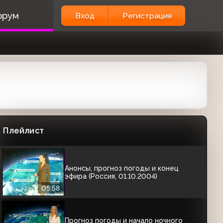
Анонсы (Россия, 07.04.2004) "Честный
орум
Вход
Регистрация
детектив: Нулевой выигрыш";
"Исторические хроники с Николаем
Сванидзе"
01:14
Анонс фильма "Звезда" и заставка
(Россия, 09.05.2004)
00:45
Анонс фильма "Астерикс и Обеликс:
Миссия "Клеопатра" (Россия,
17.07.2004)
Плейлист
00:30
Анонсы, прогноз погоды и конец
эфира (Россия, 01.10.2004)
05:58
Прогноз погоды и начало ночного