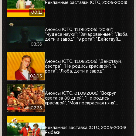
Рекламные заставки (СТС, 2005-2006)
00:11
Анонсы (СТС, 11.09.2005) "2046";
"Чудеса науки"; "Зачарованные"; "Люба,
дети и завод"; "9 рота"; "Действуй,
сестра"; "Не родись красивой"
03:36
Анонсы (СТС, 11.09.2005) "Действуй,
сестра"; "Не родись красивой"; "9
рота"; "Люба, дети и завод"
02:05
Анонсы (СТС, 01.09.2005) "Вокруг
света за 80 дней", "Не родись
красивой", "Моя прекрасная няня",
"Жирдяй", Жизнь прекрасна
02:35
Рекламная заставка (СТС, 2005-2006)
Рыбаки