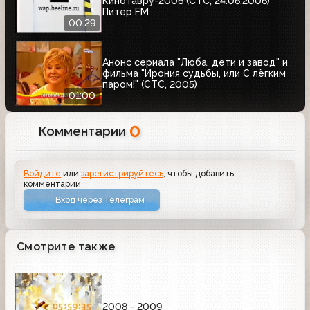
Кинотавру-2006 (СТС, 24.06.2006)
Питер FM
00:29
Анонс сериала "Люба, дети и завод" и
фильма "Ирония судьбы, или С лёгким
паром!" (СТС, 2005)
01:00
0
Комментарии
Войдите
или
зарегистрируйтесь
, чтобы добавить
комментарий
Вход через Телеграм
Смотрите также
2008 - 2009