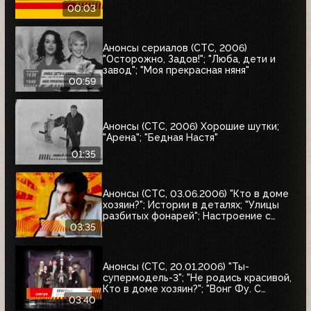
00:03
Анонсы сериалов (СТС, 2006)
"Осторожно, Задов!"; "Люба, дети и
завод"; "Моя прекрасная няня"
00:59
Анонсы (СТС, 2006) Хорошие шутки;
"Арена"; "Бедная Настя"
01:35
Анонсы (СТС, 03.06.2006) "Кто в доме
хозяин?"; Истории в деталях; "Улицы
разбитых фонарей"; Настроение с
Евгением Гришковцом, "Школа "Чёрная
03:35
дыра"; Кино в деталях
Анонсы (СТС, 20.01.2006) "Ты-
супермодель-3"; "Не родись красивой,
Кто в доме хозяин?"; "Вонг Фу. С
благодарностью за всё"; "Семейные
03:40