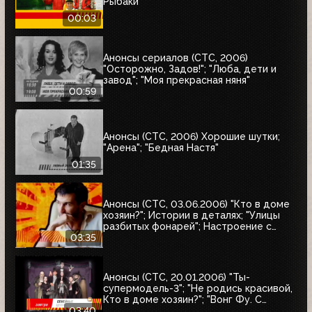
Рыбаки
00:03
Анонсы сериалов (СТС, 2006)
"Осторожно, Задов!"; "Люба, дети и
завод"; "Моя прекрасная няня"
00:59
Анонсы (СТС, 2006) Хорошие шутки;
"Арена"; "Бедная Настя"
01:35
Анонсы (СТС, 03.06.2006) "Кто в доме
хозяин?"; Истории в деталях; "Улицы
разбитых фонарей"; Настроение с
Евгением Гришковцом, "Школа "Чёрная
03:35
дыра"; Кино в деталях
Анонсы (СТС, 20.01.2006) "Ты-
супермодель-3"; "Не родись красивой,
Кто в доме хозяин?"; "Вонг Фу. С
благодарностью за всё"; "Семейные
03:40