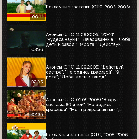
Рекламные заставки (СТС, 2005-2006)
00:11
Анонсы (СТС, 11.09.2005) "2046";
"Чудеса науки"; "Зачарованные"; "Люба,
дети и завод"; "9 рота"; "Действуй,
сестра"; "Не родись красивой"
03:36
Анонсы (СТС, 11.09.2005) "Действуй,
сестра"; "Не родись красивой"; "9
рота"; "Люба, дети и завод"
02:05
Анонсы (СТС, 01.09.2005) "Вокруг
света за 80 дней", "Не родись
красивой", "Моя прекрасная няня",
"Жирдяй", Жизнь прекрасна
02:35
Рекламная заставка (СТС, 2005-2006)