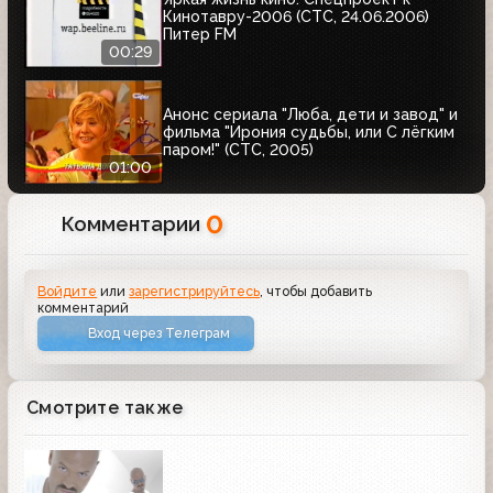
Кинотавру-2006 (СТС, 24.06.2006)
Питер FM
00:29
Анонс сериала "Люба, дети и завод" и
фильма "Ирония судьбы, или С лёгким
паром!" (СТС, 2005)
01:00
0
Комментарии
Войдите
или
зарегистрируйтесь
, чтобы добавить
комментарий
Вход через Телеграм
Смотрите также