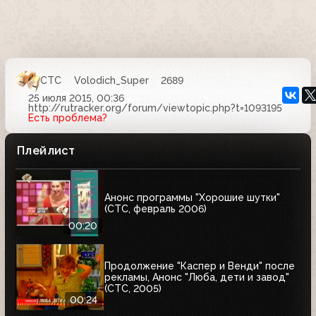
СТС
Volodich_Super
2689
25 июля 2015, 00:36
http://rutracker.org/forum/viewtopic.php?t=1093195
Есть проблема?
Плейлист
Анонс программы "Хорошие шутки"
(СТС, февраль 2006)
00:20
Продолжение "Каспер и Венди" после
рекламы, Анонс "Люба, дети и завод"
(СТС, 2005)
00:24