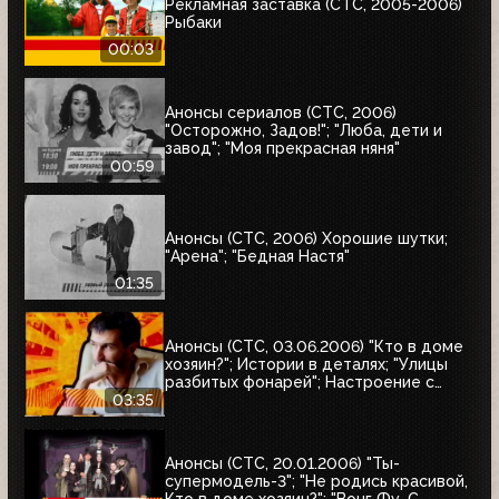
Рекламная заставка (СТС, 2005-2006)
Рыбаки
00:03
Анонсы сериалов (СТС, 2006)
"Осторожно, Задов!"; "Люба, дети и
завод"; "Моя прекрасная няня"
00:59
Анонсы (СТС, 2006) Хорошие шутки;
"Арена"; "Бедная Настя"
01:35
Анонсы (СТС, 03.06.2006) "Кто в доме
хозяин?"; Истории в деталях; "Улицы
разбитых фонарей"; Настроение с
Евгением Гришковцом, "Школа "Чёрная
03:35
дыра"; Кино в деталях
Анонсы (СТС, 20.01.2006) "Ты-
супермодель-3"; "Не родись красивой,