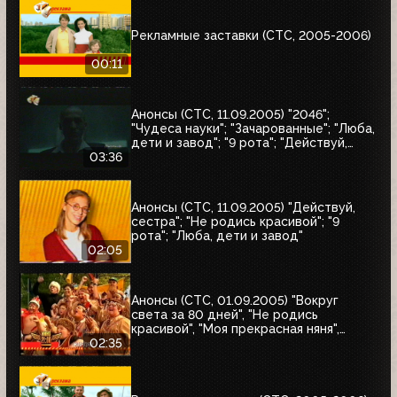
Рекламные заставки (СТС, 2005-2006)
00:11
Анонсы (СТС, 11.09.2005) "2046";
"Чудеса науки"; "Зачарованные"; "Люба,
дети и завод"; "9 рота"; "Действуй,
сестра"; "Не родись красивой"
03:36
Анонсы (СТС, 11.09.2005) "Действуй,
сестра"; "Не родись красивой"; "9
рота"; "Люба, дети и завод"
02:05
Анонсы (СТС, 01.09.2005) "Вокруг
света за 80 дней", "Не родись
красивой", "Моя прекрасная няня",
"Жирдяй", Жизнь прекрасна
02:35