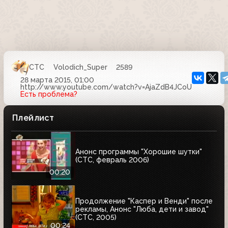
СТС
Volodich_Super
2589
28 марта 2015, 01:00
http://www.youtube.com/watch?v=AjaZdB4JCoU
Есть проблема?
Плейлист
Анонс программы "Хорошие шутки"
(СТС, февраль 2006)
00:20
Продолжение "Каспер и Венди" после
рекламы, Анонс "Люба, дети и завод"
(СТС, 2005)
00:24