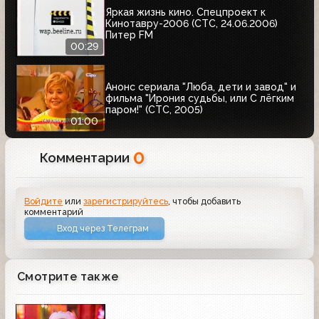
Яркая жизнь кино. Спецпроект к
Кинотавру-2006 (СТС, 24.06.2006)
Питер FM
00:29
Анонс сериала "Люба, дети и завод" и
фильма "Ирония судьбы, или С лёгким
паром!" (СТС, 2005)
01:00
0
Комментарии
Войдите
или
зарегистрируйтесь
, чтобы добавить
комментарий
Вход через Телеграм
Смотрите также