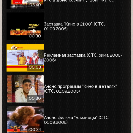
Кто в доме хозяин?"; "Вонг Фу. С
благодарностью за всё"; "Семейные
03:40
ценности Аддамсов"; "Дом летающих
кинжалов"
Заставка "Кино в 21:00" (СТС,
01.09.2005)
00:30
Рекламная заставка (СТС, зима 2005-
2006)
00:03
Анонс программы "Кино в деталях"
(СТС, 01.09.2005)
00:30
Анонс фильма "Близнецы" (СТС,
01.09.2005)
00:34