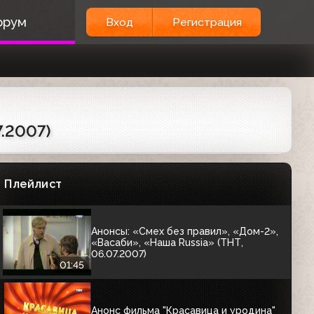
орум
Вход
Регистрация
Заставка ТНТ (2007-2008)
00:06
Анонс "Просто друзья" в титрах (ТНТ,
23.12.2007)
7.2007)
Анонсы: «Дом-2», «Полицейская
академия-5», «Comedy Club» (ТНТ,
15.06.2007)
Плейлист
01:15
Анонсы: «Смех без правил», «Дом-2»,
«Васаби», «Наша Russia» (ТНТ,
06.07.2007)
01:45
Анонс фильма "Красавица и уродина"