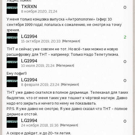
Ладно, понял!
TKRXN
0
8 ноября 2020, 21:24
У меня только концовка выпуска «Антропологии» (эфир: 10
сентября 1999 года), попалась к сожалению, не смотря на точку
зрения.
LG1994
2
15 октября 2019, 20:33
[Материал]
ТНТ и сейчас уже совсем не тот. Но всё-таки можно и новую
расшифровку для ТНТ - например: Только Надо Телетупизма.
LG1994
0
10 июля 2019, 21:24
[Материал]
Ему пофиг!)
LG1994
0
8 февраля 2019, 23:24
[Материал]
ТНТ уже давно скатился в полное дерьмище. Телеканал для таких
быдлятин, что от меня таких уже тошнит к чёртвой матери. Давно
надо его закрыть и ничего по нему не показывать.
P.P.S. Я уже давно не смотрю, Я уже давно сказал что ТНТ - полное
дерьмо и отстой.
LG1994
0
24 ноября 2018, 15:36
[Материал]
А скоро и дойдет, и до 20-ти летия.