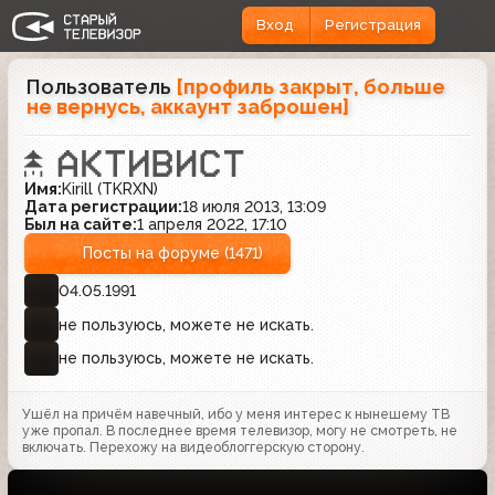
Вход
Регистрация
Пользователь
[профиль закрыт, больше
не вернусь, аккаунт заброшен]
Имя:
Kirill (TKRXN)
Дата регистрации:
18 июля 2013, 13:09
Был на сайте:
1 апреля 2022, 17:10
Посты на форуме (1471)
04.05.1991
не пользуюсь, можете не искать.
не пользуюсь, можете не искать.
Ушёл на причём навечный, ибо у меня интерес к нынешему ТВ
уже пропал. В последнее время телевизор, могу не смотреть, не
включать. Перехожу на видеоблоггерскую сторону.