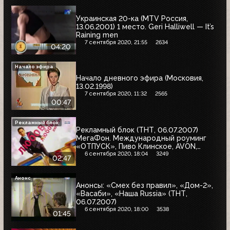
Украинская 20-ка (MTV Россия,
13.06.2001) 1 место. Geri Halliwell — It’s
Raining men
7 сентября 2020, 21:55
2634
04:20
Начало эфира
Начало дневного эфира (Московия,
13.02.1998)
7 сентября 2020, 11:32
2565
00:47
Рекламный блок
Рекламный блок (ТНТ, 06.07.2007)
МегаФон. Международный роуминг
«ОТПУСК», Пиво Клинское, AVON,
Даниссимо, Libresse, Rama Creme
6 сентября 2020, 18:04
3249
02:47
Bonjour, Пиво Толстяк
Анонс
Анонсы: «Смех без правил», «Дом-2»,
«Васаби», «Наша Russia» (ТНТ,
06.07.2007)
6 сентября 2020, 18:00
3538
01:45