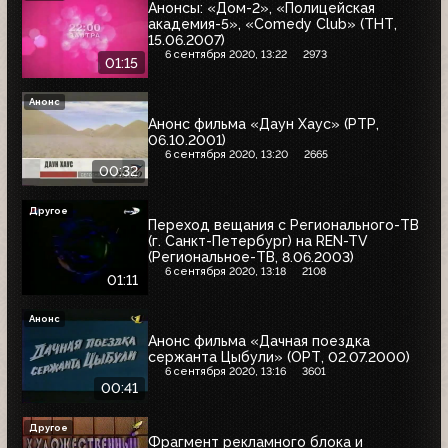
Анонсы: «Дом-2», «Полицейская
академия-5», «Comedy Club» (ТНТ,
15.06.2007)
6 сентября 2020, 13:22
2973
01:15
Анонс
Анонс фильма «Даун Хаус» (РТР,
06.10.2001)
6 сентября 2020, 13:20
2665
00:32
Другое
Переход вещания с Регионального-ТВ
(г. Санкт-Петербург) на REN-TV
(Региональное-ТВ, 8.06.2003)
6 сентября 2020, 13:18
2108
01:11
Анонс
Анонс фильма «Дачная поездка
сержанта Цыбули» (ОРТ, 02.07.2000)
6 сентября 2020, 13:16
3601
00:41
Другое
Фрагмент рекламного блока и