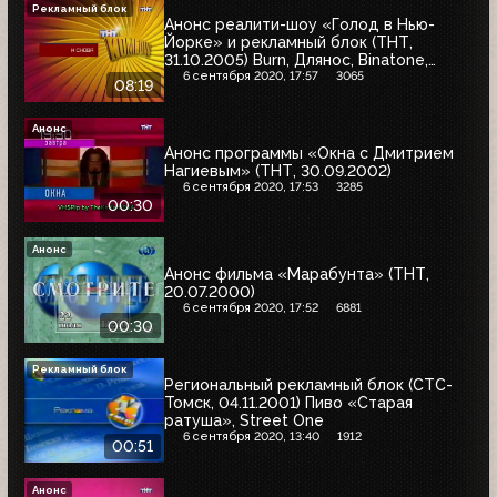
Рекламный блок
Анонс реалити-шоу «Голод в Нью-
Йорке» и рекламный блок (ТНТ,
31.10.2005) Burn, Длянос, Binatone,
Растишка, Loreal, Мякгов, Шатура,
6 сентября 2020, 17:57
3065
08:19
Estrella, Candy, Терафлю, Пиво
Бочкарёв, Пиво Балтика 7, Сибирская
корона, Пиво Невское, Пиво Клинское
Анонс
Анонс программы «Окна с Дмитрием
Нагиевым» (ТНТ, 30.09.2002)
6 сентября 2020, 17:53
3285
00:30
Анонс
Анонс фильма «Марабунта» (ТНТ,
20.07.2000)
6 сентября 2020, 17:52
6881
00:30
Рекламный блок
Региональный рекламный блок (СТС-
Томск, 04.11.2001) Пиво «Старая
ратуша», Street One
6 сентября 2020, 13:40
1912
00:51
Анонс