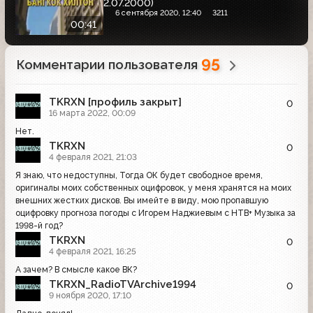
2.07.2000)
6 сентября 2020, 12:40
3211
00:41
95
Комментарии пользователя
TKRXN [профиль закрыт]
0
16 марта 2022, 00:09
Нет.
TKRXN
0
4 февраля 2021, 21:03
Я знаю, что недоступны, Тогда ОК будет свободное время,
оригиналы моих собственных оцифровок, у меня хранятся на моих
внешних жестких дисков. Вы имейте в виду, мою пропавшую
оцифровку прогноза погоды с Игорем Наджиевым с НТВ+ Музыка за
1998-й год?
TKRXN
0
4 февраля 2021, 16:25
А зачем? В смысле какое ВК?
TKRXN_RadioTVArchive1994
0
9 ноября 2020, 17:10