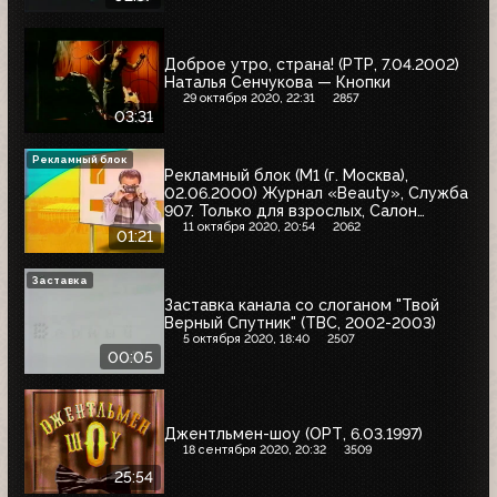
Доброе утро, страна! (РТР, 7.04.2002)
Наталья Сенчукова — Кнопки
29 октября 2020, 22:31
2857
03:31
Рекламный блок
Рекламный блок (М1 (г. Москва),
02.06.2000) Журнал «Beauty», Служба
907. Только для взрослых, Салон
«МАКСимыч»
11 октября 2020, 20:54
2062
01:21
Заставка
Заставка канала со слоганом "Твой
Верный Спутник" (ТВС, 2002-2003)
5 октября 2020, 18:40
2507
00:05
Джентльмен-шоу (ОРТ, 6.03.1997)
18 сентября 2020, 20:32
3509
25:54