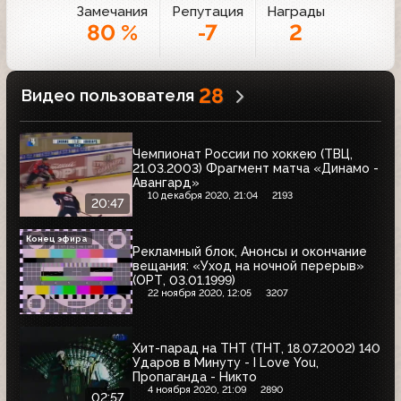
Замечания
Репутация
Награды
80 %
-7
2
28
Видео пользователя
Чемпионат России по хоккею (ТВЦ,
21.03.2003) Фрагмент матча «Динамо -
Авангард»
10 декабря 2020, 21:04
2193
20:47
Конец эфира
Рекламный блок, Анонсы и окончание
вещания: «Уход на ночной перерыв»
(ОРТ, 03.01.1999)
22 ноября 2020, 12:05
3207
Хит-парад на ТНТ (ТНТ, 18.07.2002) 140
Ударов в Минуту - I Love You,
Пропаганда - Никто
4 ноября 2020, 21:09
2890
02:57