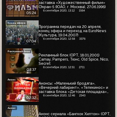
заставка «Художественный фильм»
(Экран-5 (ЮАО, г. Москва), 27.06.1996)
6 сентября 2020, 13:12
1564
05:24
Конец эфира
Программа передач на 20 апреля,
конец эфира и переход на EuroNews
(Культура, 19.04.2007)
6 сентября 2020, 12:58
3376
07:04
Рекламный блок
Рекламный блок (ОРТ, 18.01.2001)
Camay, Pampers, Тюнс, Old Spice, Nico,
Secret
6 сентября 2020, 12:51
2711
03:37
Анонс
Анонсы: «Маленький бродяга»,
«Вечерний лабиринт», «Телекинос» и
заставка блока «Детская площадка»
(М1 (г. Москва), 01.06.2000)
6 сентября 2020, 12:46
2343
02:32
Анонс
Анонс сериала «Бангкок Хилтон» (ОРТ,