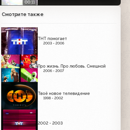
00:11
Смотрите также
Заставка (ТНТ, 2007-2009)
00:31
ТНТ помогает
2003 - 2006
Заставка (ТНТ, 2008)
00:07
Про жизнь. Про любовь. Смешной
2006 - 2007
Анонс сериала "Наша Russia" (ТНТ,
2008)
00:30
Твоё новое телевидение
1998 - 2002
Анонс сериала "Универ" в титрах
(ТНТ, 2009)
2002 - 2003
01:07