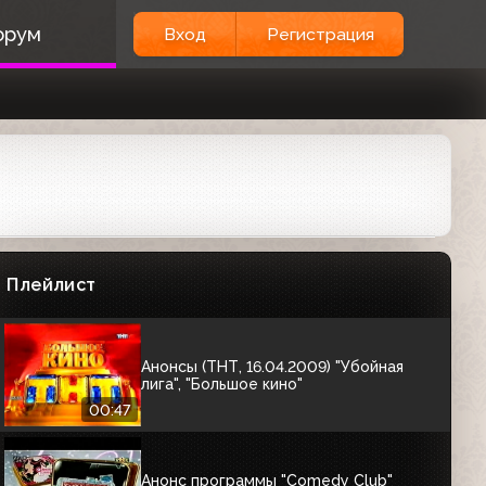
Анонс программы "Дом-2" и
орум
Вход
Регистрация
рекламная заставка (ТНТ, 18.06.2009)
00:21
Анонс программы "Такси" (ТНТ,
январь 2009)
00:16
Анонс сериала "Универ" (ТНТ, апрель
2009)
Плейлист
00:21
Анонсы (ТНТ, 16.04.2009) "Убойная
лига", "Большое кино"
00:47
Анонс программы "Comedy Club"