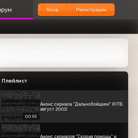
Анонс кинопремьер нового сезона
орум
Вход
Регистрация
(НТВ, август 2001)
00:54
Анонс зарубежных фильмов (НТВ,
август 2001)
00:41
Анонс отечественных сериалов
нового сезона (НТВ, август-сентябрь
2001)
Плейлист
01:14
Анонс сериала "Дальнобойщики" (НТВ,
август 2001)
00:55
Анонс сериалов "Скорая помощь" и