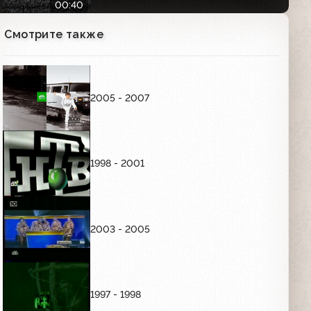
00:40
Смотрите также
Анонс телеигры "Алчность" (НТВ,
август 2001)
00:25
2005 - 2007
Анонс программы "Гордон" (НТВ,
август 2001)
00:29
1998 - 2001
Анонс фильма "Российская империя"
(НТВ, август 2001)
00:52
2003 - 2005
Анонс программы "Квартирный
вопрос" (НТВ, сентябрь 2001)
1997 - 1998
00:18