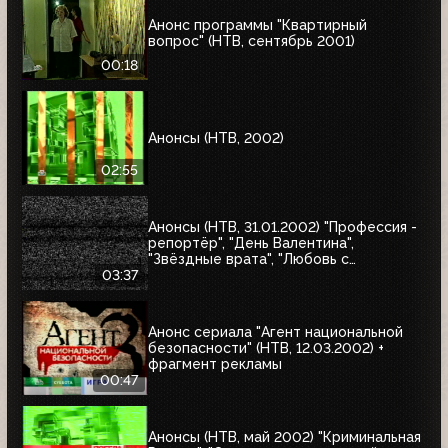
Анонс программы "Квартирный
вопрос" (НТВ, сентябрь 2001)
00:18
Анонсы (НТВ, 2002)
02:55
Анонсы (НТВ, 31.01.2002) "Профессия -
репортёр", "День Валентина",
"Звёздные врата", "Любовь с
привилегиями", "Юкка"
03:37
Анонс сериала "Агент национальной
безопасности" (НТВ, 12.03.2002) +
фрагмент рекламы
00:47
Анонсы (НТВ, май 2002) "Криминальная