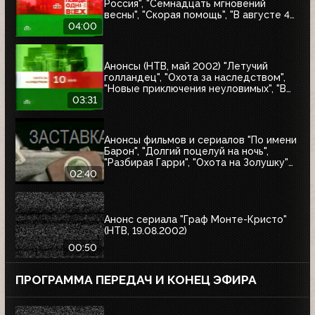
Россия", "Семнадцать мгновений
весны", "Скорая помощь", "В августе 44-
го", "Летучий голландец", "Гордон"
04:00
Анонсы (НТВ, май 2002) "Летучий
голландец", "Охота за наследством",
"Новые приключения неуловимых", "В
смертельной опасности", "Снайпер"
03:31
Анонсы фильмов и сериалов "По имени
Барон", "Долгий поцелуй на ночь",
"Разбирая Гарри", "Охота на Золушку"
(НТВ, 06.2002)
02:40
Анонс сериала "Граф Монте-Кристо"
(НТВ, 19.08.2002)
00:50
ПРОГРАММА ПЕРЕДАЧ И КОНЕЦ ЭФИРА