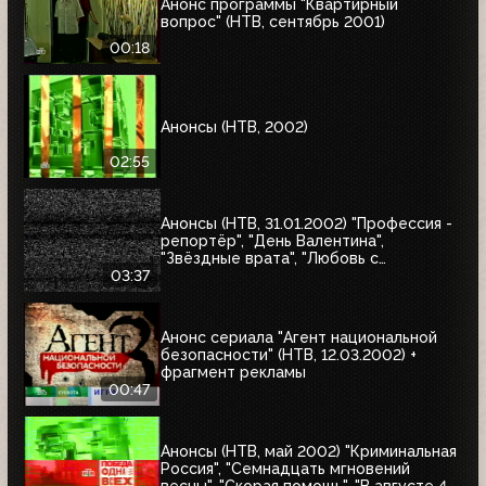
Анонс программы "Квартирный
вопрос" (НТВ, сентябрь 2001)
00:18
Анонсы (НТВ, 2002)
02:55
Анонсы (НТВ, 31.01.2002) "Профессия -
репортёр", "День Валентина",
"Звёздные врата", "Любовь с
привилегиями", "Юкка"
03:37
Анонс сериала "Агент национальной
безопасности" (НТВ, 12.03.2002) +
фрагмент рекламы
00:47
Анонсы (НТВ, май 2002) "Криминальная
Россия", "Семнадцать мгновений
весны", "Скорая помощь", "В августе 44-