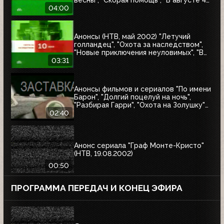
го", "Летучий голландец", "Гордон"
04:00
Анонсы (НТВ, май 2002) "Летучий
голландец", "Охота за наследством",
"Новые приключения неуловимых", "В
смертельной опасности", "Снайпер"
03:31
Анонсы фильмов и сериалов "По имени
Барон", "Долгий поцелуй на ночь",
"Разбирая Гарри", "Охота на Золушку"
(НТВ, 06.2002)
02:40
Анонс сериала "Граф Монте-Кристо"
(НТВ, 19.08.2002)
00:50
ПРОГРАММА ПЕРЕДАЧ И КОНЕЦ ЭФИРА