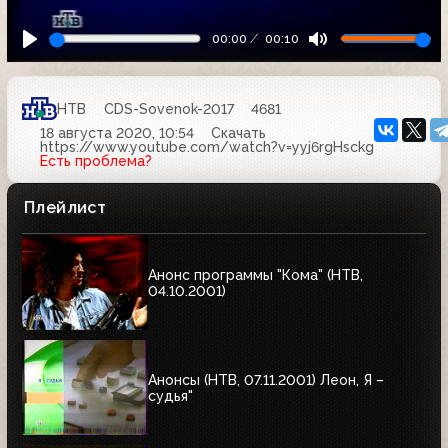
00:00
00:10
НТВ
CDS-Sovenok-2017
4681
18 августа 2020, 10:54
Скачать
https://www.youtube.com/watch?v=yyj6rgHsckg
Есть проблема?
Плейлист
Анонс программы "Кома" (НТВ,
04.10.2001)
Анонсы (НТВ, 07.11.2001) Леон, Я –
судья"