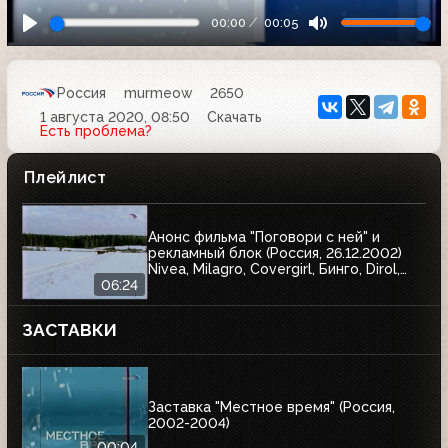
00:00
00:05
Россия
murmeow
2650
1 августа 2020, 08:50
Скачать
Есть проблема?
Плейлист
Анонс фильма "Поговори с ней" и
рекламный блок (Россия, 26.12.2002)
Nivea, Milagro, Covergirl, Бинго, Dirol,
Garnier, Балтика, AOS, Спасские ворота,
06:24
Wispa, Blend-a-med, Гарри Поттер и
тайная комната, J7, Чёрный жемчуг,
ЗАСТАВКИ
Аэроволны, Pringles
Заставка "Местное время" (Россия,
2002-2004)
00:04