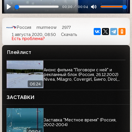
00:00
00:04
Россия
murmeow
2977
1 августа 2020, 08:50
Скачать
Есть проблема?
Плейлист
Анонс фильма "Поговори с ней" и
рекламный блок (Россия, 26.12.2002)
Nivea, Milagro, Covergirl, Бинго, Dirol,
Garnier, Балтика, AOS, Спасские ворота,
06:24
Wispa, Blend-a-med, Гарри Поттер и
тайная комната, J7, Чёрный жемчуг,
ЗАСТАВКИ
Аэроволны, Pringles
Заставка "Местное время" (Россия,
2002-2004)
00:04