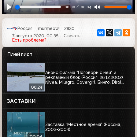
00:00
00:04
Россия
murmeow
2830
7 августа 2020, 00:35
Скачать
Есть проблема?
Плейлист
Анонс фильма "Поговори с ней" и
рекламный блок (Россия, 26.12.2002)
Nivea, Milagro, Covergirl, Бинго, Dirol,
Garnier, Балтика, AOS, Спасские ворота,
06:24
Wispa, Blend-a-med, Гарри Поттер и
тайная комната, J7, Чёрный жемчуг,
ЗАСТАВКИ
Аэроволны, Pringles
Заставка "Местное время" (Россия,
2002-2004)
00:04