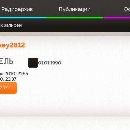
Радиоархив
Публикации
Ф
к записей
xey2812
01.01.1990
я 2010, 21:55
0, 23:37
237)