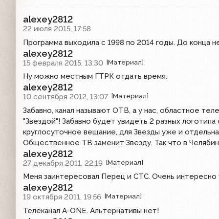
alexey2812
22 июля 2015, 17:58
Программа выходила с 1998 по 2014 годы. До конца н
alexey2812
15 февраля 2015, 13:30
[Материал]
Ну можно местным ГТРК отдать время.
alexey2812
10 сентября 2012, 13:07
[Материал]
Забавно, канал называют ОТВ, а у нас, областное те
"Звездой"! Забавно будет увидеть 2 разных логотип
круглосуточное вещание, для Звезды уже и отдельная
Общественное ТВ заменит Звезду. Так что в Челяби
alexey2812
27 декабря 2011, 22:19
[Материал]
Меня заинтересовал Перец и СТС. Очень интересно у
alexey2812
19 октября 2011, 19:56
[Материал]
Телеканал A-ONE. Альтернативы нет!