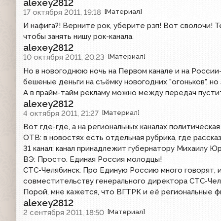
alexey2812
17 октября 2011, 19:18
[Материал]
И нафига?! Верните рок, уберите рэп! Вот сволочи!
чтобы занять нишу рок-канала.
alexey2812
10 октября 2011, 20:23
[Материал]
Но в новогоднюю ночь на Первом канале и на России-
бешеные деньги на съёмку новогодних "огоньков", но 
А в прайм-тайм рекламу можно между передач пустить
alexey2812
4 октября 2011, 21:27
[Материал]
Вот где-где, а на региональных каналах политическая
ОТВ: в новостях есть отдельная рубрика, где расска
31 канал: канал принадлежит губернатору Михаилу Ю
ВЭ: Просто. Единая Россия молодцы!
СТС-Челябинск: Про Единую Россию много говорят, и
совместительству генерального директора СТС-Чел
Порой, мне кажется, что ВГТРК и её региональные 
alexey2812
2 сентября 2011, 18:50
[Материал]