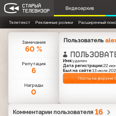
Видеоархив
Телетекст
Рекламные ролики
Расширенный поис
Пользователь
ale
Замечания
60 %
Имя:
удален
Репутация
Дата регистрации:
22 июн
6
Был на сайте:
13 июля 202
Посты на форуме (
Награды
0
16
Комментарии пользователя