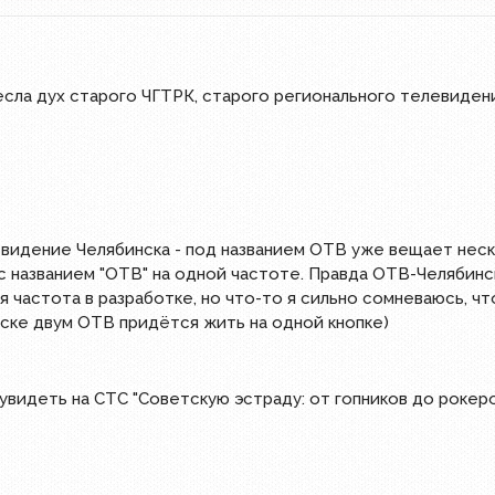
есла дух старого ЧГТРК, старого регионального телевидения
левидение Челябинска - под названием ОТВ уже вещает неско
а с названием "ОТВ" на одной частоте. Правда ОТВ-Челябин
 частота в разработке, но что-то я сильно сомневаюсь, ч
нске двум ОТВ придётся жить на одной кнопке)
видеть на СТС "Советскую эстраду: от гопников до рокеро