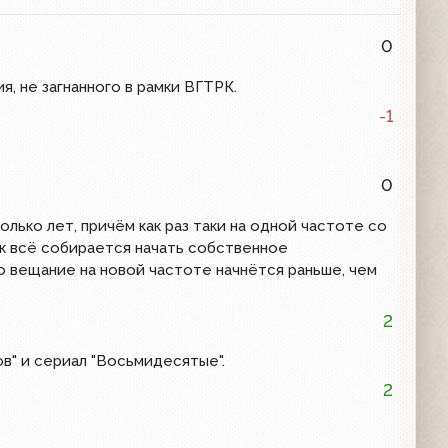
0
, не загнанного в рамки ВГТРК.
-1
0
лько лет, причём как раз таки на одной частоте со
ск всё собирается начать собственное
то вещание на новой частоте начнётся раньше, чем
2
в" и сериал "Восьмидесятые".
2