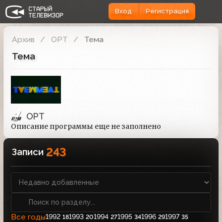
Вход
Регистрация
Архив
ОРТ
Тема
Тема
ОРТ
Описание программы еще не заполнено
243
Записи
Все годы
1992
1993
1994
1995
1996
1997
18
20
27
34
29
35