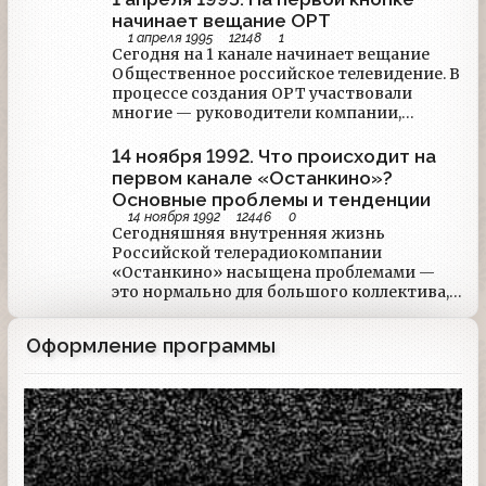
производящей программу, пришли к
начинает вещание ОРТ
единому мнению: «Тема», которая была
1 апреля 1995
12148
1
прародительницей всех ток-шоу в стране,
Сегодня на 1 канале начинает вещание
устарела.
Общественное российское телевидение. В
процессе создания ОРТ участвовали
многие — руководители компании,
Ассоциация независимых телекомпаний,
коммерческие и рекламные структуры,
14 ноября 1992. Что происходит на
компания «Останкино» и государство.
первом канале «Останкино»?
После долгого периода многочисленных
Основные проблемы и тенденции
обсуждений, парламентских дебатов и
14 ноября 1992
12446
0
различных слухов, зрители, наконец,
Сегодняшняя внутренняя жизнь
собственными глазами увидят, как
Российской телерадиокомпании
выглядит новое телевидение.
«Останкино» насыщена проблемами —
это нормально для большого коллектива,
живущего по своим, иногда
малопонятным даже для самих
Оформление программы
сотрудников телерадиокомпании,
законам. В сегодняшнем обзоре
«Коммерсанть» рассказывает об
Заставка
основных тенденциях.