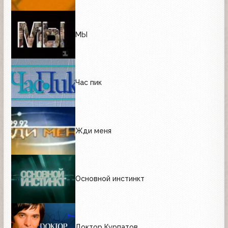
МЫ
Час пик
Жди меня
Основной инстинкт
Доктор Курпатов