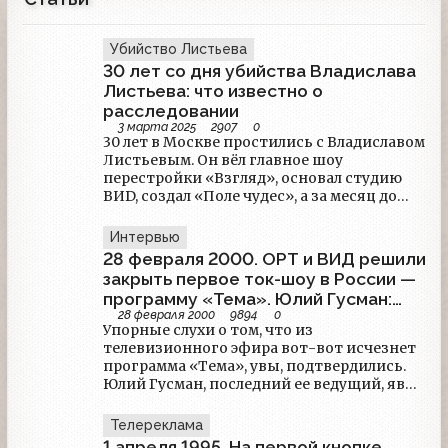
Убийство Листьева
30 лет со дня убийства Владислава
Листьева: что известно о
расследовании
3 марта 2025
2907
0
30 лет в Москве простились с Владиславом
Листьевым. Он вёл главное шоу
перестройки «Взгляд», основал студию
ВИD, создал «Поле чудес», а за месяц до
смерти возглавил ОРТ. Как шло
расследование и есть ли шанс раскрыть
Интервью
убийство?
28 февраля 2000. ОРТ и ВИД решили
закрыть первое ток-шоу в России —
программу «Тема». Юлий Гусман:
28 февраля 2000
9894
0
«Убежден, ее ресурс не исчерпан»
Упорные слухи о том, что из
телевизионного эфира вот-вот исчезнет
программа «Тема», увы, подтвердились.
Юлий Гусман, последний ее ведущий, явно
огорчен предстоящим расставанием с
передачей.— Увы, но руководители канала
Телереклама
ОРТ и телекомпании «ВИД»,
1 апреля 1995. На первой кнопке