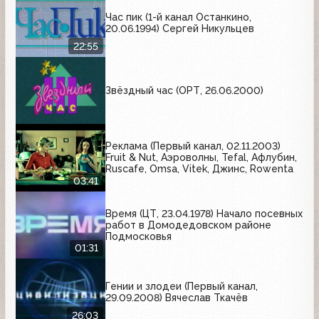
Час пик (1-й канал Останкино,
20.06.1994) Сергей Никульцев
22:55
Звёздный час (ОРТ, 26.06.2000)
Реклама (Первый канал, 02.11.2003)
Fruit & Nut, Аэроволны, Tefal, Афлубин,
Ruscafe, Omsa, Vitek, Джинс, Rowenta
03:41
Время (ЦТ, 23.04.1978) Начало посевных
работ в Домодедовском районе
Подмосковья
01:31
Гении и злодеи (Первый канал,
29.09.2008) Вячеслав Ткачёв
26:03