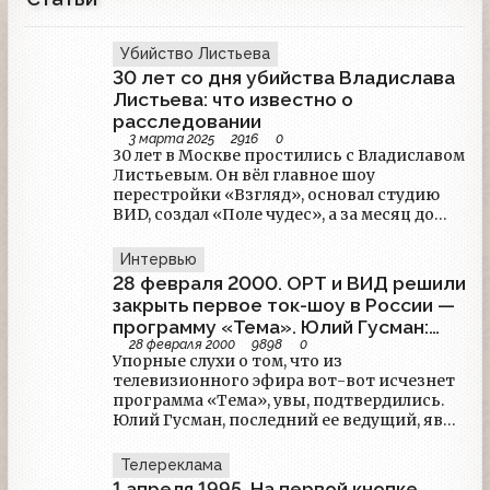
Убийство Листьева
30 лет со дня убийства Владислава
Листьева: что известно о
расследовании
3 марта 2025
2916
0
30 лет в Москве простились с Владиславом
Листьевым. Он вёл главное шоу
перестройки «Взгляд», основал студию
ВИD, создал «Поле чудес», а за месяц до
смерти возглавил ОРТ. Как шло
расследование и есть ли шанс раскрыть
Интервью
убийство?
28 февраля 2000. ОРТ и ВИД решили
закрыть первое ток-шоу в России —
программу «Тема». Юлий Гусман:
28 февраля 2000
9898
0
«Убежден, ее ресурс не исчерпан»
Упорные слухи о том, что из
телевизионного эфира вот-вот исчезнет
программа «Тема», увы, подтвердились.
Юлий Гусман, последний ее ведущий, явно
огорчен предстоящим расставанием с
передачей.— Увы, но руководители канала
Телереклама
ОРТ и телекомпании «ВИД»,
1 апреля 1995. На первой кнопке