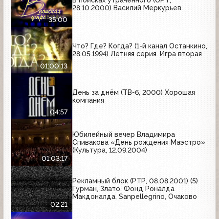
28.10.2000) Василий Меркурьев
35:00
Что? Где? Когда? (1-й канал Останкино,
28.05.1994) Летняя серия. Игра вторая
01:00:13
День за днём (ТВ-6, 2000) Хорошая
компания
04:57
Юбилейный вечер Владимира
Спивакова «День рождения Маэстро»
(Культура, 12.09.2004)
01:03:17
Рекламный блок (РТР, 08.08.2001) (5)
Гурман, Злато, Фонд Роналда
Макдоналда, Sanpellegrino, Очаково
02:21