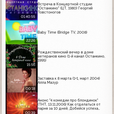
Встреча в Концертной студии
"Останкино" (ЦТ, 1980) Георгий
Товстоногов
01:40:55
Baby Time (Bridge TV, 2008)
22:26
Рождественский вечер в доме
ветеранов кино (1-й канал Останкино,
1995)
15:56
Заставка к 8 марта (1+1, март 2004)
Алла Мазур
00:18
Анонс "4 комедии про блондинок"
(ТНТ, 13.11.2006) Как отделаться от
парня за 10 дней, Добейся успеха
снова, Девочки сверху, Девочки снова
00:39