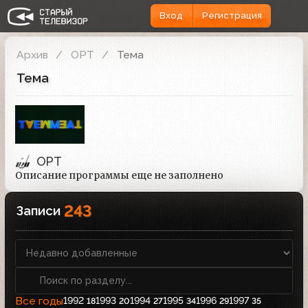
Вход
Регистрация
Архив
ОРТ
Тема
Тема
ОРТ
Описание программы еще не заполнено
243
Записи
Все годы
1992
1993
1994
1995
1996
1997
18
20
27
34
29
35