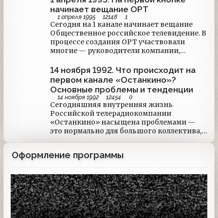
производящей программу, пришли к
начинает вещание ОРТ
единому мнению: «Тема», которая была
1 апреля 1995
12148
1
прародительницей всех ток-шоу в стране,
Сегодня на 1 канале начинает вещание
устарела.
Общественное российское телевидение. В
процессе создания ОРТ участвовали
многие — руководители компании,
Ассоциация независимых телекомпаний,
коммерческие и рекламные структуры,
14 ноября 1992. Что происходит на
компания «Останкино» и государство.
первом канале «Останкино»?
После долгого периода многочисленных
Основные проблемы и тенденции
обсуждений, парламентских дебатов и
14 ноября 1992
12454
0
различных слухов, зрители, наконец,
Сегодняшняя внутренняя жизнь
собственными глазами увидят, как
Российской телерадиокомпании
выглядит новое телевидение.
«Останкино» насыщена проблемами —
это нормально для большого коллектива,
живущего по своим, иногда
малопонятным даже для самих
Оформление программы
сотрудников телерадиокомпании,
законам. В сегодняшнем обзоре
«Коммерсанть» рассказывает об
Заставка
основных тенденциях.