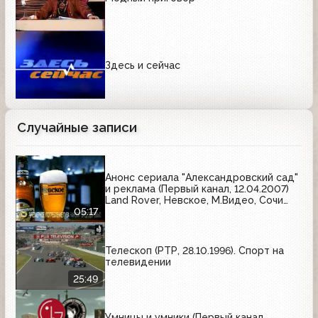
Здесь и сейчас
Случайные записи
Анонс сериала "Александровский сад"
и реклама (Первый канал, 12.04.2007)
Land Rover, Невское, М.Видео, Сочи
2014, Opel, Охота, Cordiant, Мегафон,
05:17
Ahmad Tea, Fa, Балтика
Телескоп (РТР, 28.10.1996). Спорт на
телевидении
25:49
Умницы и умники (Первый канал,