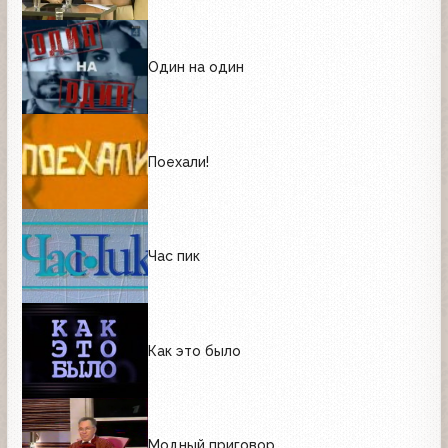
Один на один
Поехали!
Час пик
Как это было
Модный приговор