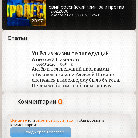
Новый российский гимн: за и против
3.02.2000
26 апреля 2016, 00:59
2571
20:57
Статьи
Ушёл из жизни телеведущий
Алексей Пиманов
6 мая 2026
965
0
Актёр и телеведущий программы
<Человек и закон> Алексей Пиманов
скончался в Москве, ему было 64 года.
Первым об этом сообщила супруга,
актриса Ольга Погодина. Причина смерти:
Острый инфаркт миокарда.
0
Комментарии
Войдите
или
зарегистрируйтесь
, чтобы добавить
комментарий
Вход через Телеграм