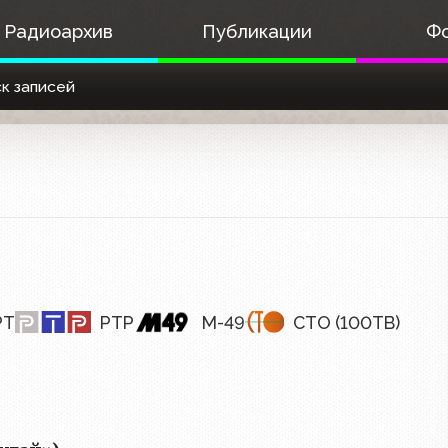
Радиоархив
Публикации
Ф
к записей
РТ
РТР
М-49
СТО (100ТВ)