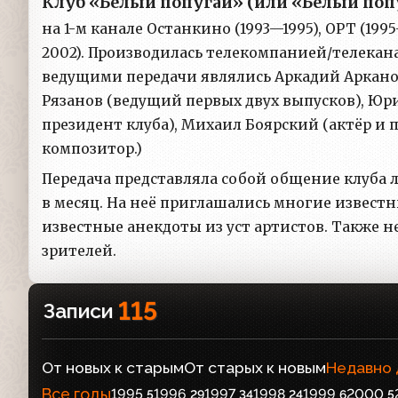
Клуб «Бе́лый попуга́й» (или «Белый по
на 1-м канале Останкино (1993—1995), ОРТ (1995
2002). Производилась телекомпанией/телекан
ведущими передачи являлись Аркадий Арканов
Рязанов (ведущий первых двух выпусков), Ю
президент клуба), Михаил Боярский (актёр и 
композитор.)
Передача представляла собой общение клуба 
в месяц. На неё приглашались многие известн
известные анекдоты из уст артистов. Также н
зрителей.
115
Записи
От новых к старым
От старых к новым
Недавно
Все годы
1995
1996
1997
1998
1999
2000
5
29
34
24
6
5