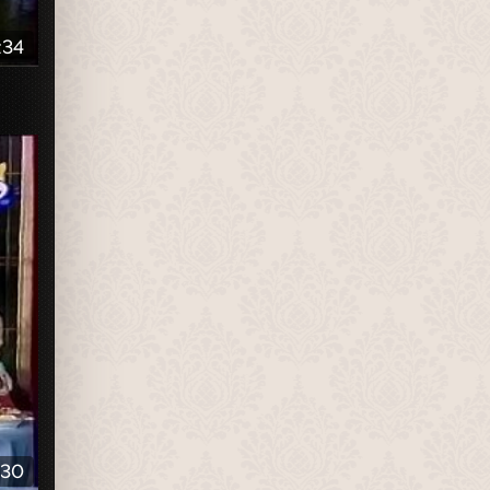
:34
:30