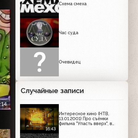
Схема смеха
Час суда
Очевидец
Случайные записи
:14
Интересное кино (НТВ,
13.01.2001) Про съёмки
фильма "Упасть вверх", в
прокат вышел фильм "Перья",
16:43
про фильм "Русская