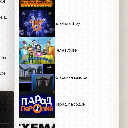
ая
и и
Бла-Бла Шоу
ТелеТузики
раз
ем
Классика юмора
Парад пародий