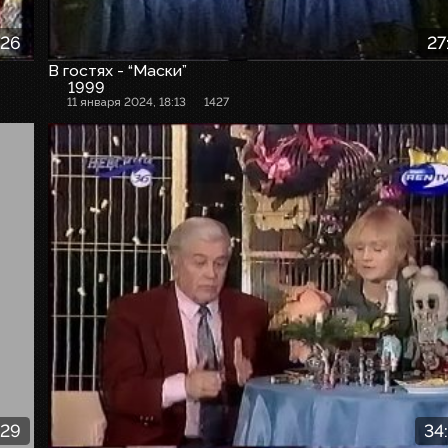
:26
27
В гостях - “Маски”
1999
11 января 2024, 18:13
1427
:29
34