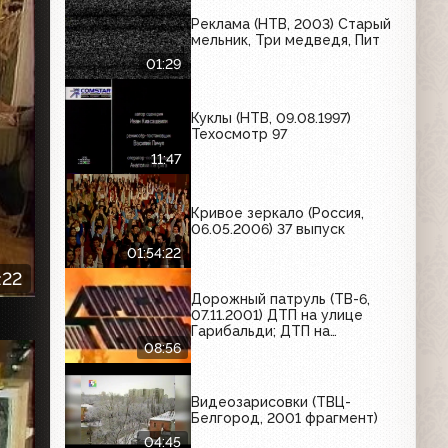
красавица"
Реклама (НТВ, 2003) Старый
мельник, Три медведя, Пит
01:29
Куклы (НТВ, 09.08.1997)
Техосмотр 97
11:47
Кривое зеркало (Россия,
06.05.2006) 37 выпуск
01:54:22
:22
Дорожный патруль (ТВ-6,
07.11.2001) ДТП на улице
Гарибальди; ДТП на
Профсоюзной улице; ДТП в
08:56
Малом Купавенском проезде
Видеозарисовки (ТВЦ-
Белгород, 2001 фрагмент)
04:45