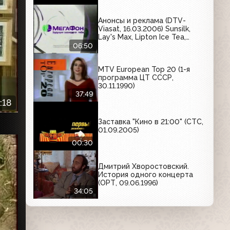
Анонсы и реклама (DTV-
Viasat, 16.03.2006) Sunsilk,
Lay's Max, Lipton Ice Tea,
Brooke Bond, Фалиминт,
06:50
Dove, Milka M-Joy, Мегафон
MTV European Top 20 (1-я
программа ЦТ СССР,
30.11.1990)
37:49
:18
Заставка "Кино в 21:00" (СТС,
01.09.2005)
00:30
Дмитрий Хворостовский.
История одного концерта
(ОРТ, 09.06.1996)
34:05