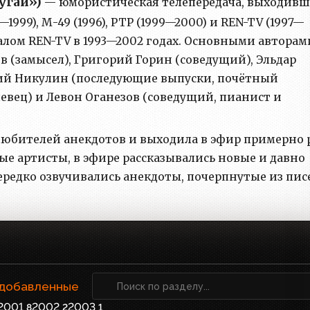
пугай»)
— юмористическая телепередача, выходивш
—1999), М-49 (1996), РТР (1999—2000) и REN-TV (1997—
алом REN-TV в 1993—2002 годах. Основными авторам
 (замысел), Григорий Горин (соведущий), Эльдар
рий Никулин (последующие выпуски, почётный
певец) и Левон Оганезов (соведущий, пианист и
любителей анекдотов и выходила в эфир примерно 
ые артисты, в эфире рассказывались новые и давно
ередко озвучивались анекдоты, почерпнутые из пис
 добавленные
2001
2002
2003
8
2
1