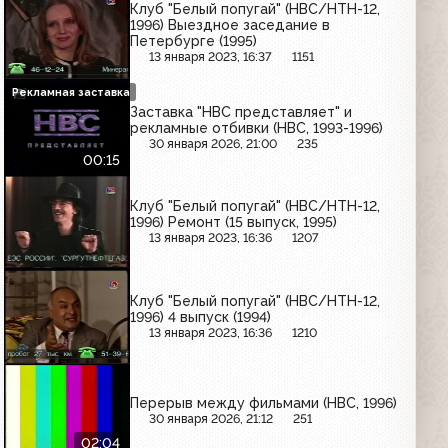
Клуб "Белый попугай" (НВС/НТН-12,
1996) Выездное заседание в
Петербурге (1995)
13 января 2023, 16:37
1151
Рекламная заставка
Заставка "НВС представляет" и
рекламные отбивки (НВС, 1993-1996)
30 января 2026, 21:00
235
00:15
Клуб "Белый попугай" (НВС/НТН-12,
1996) Ремонт (15 выпуск, 1995)
13 января 2023, 16:36
1207
Клуб "Белый попугай" (НВС/НТН-12,
1996) 4 выпуск (1994)
13 января 2023, 16:36
1210
Перерыв между фильмами (НВС, 1996)
30 января 2026, 21:12
251
02:04