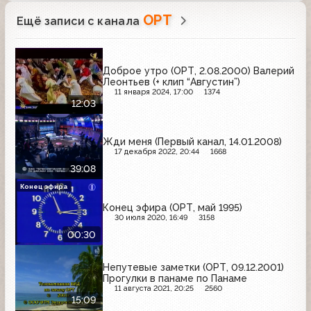
ОРТ
Ещё записи с канала
Доброе утро (ОРТ, 2.08.2000) Валерий
Леонтьев (+ клип “Августин”)
11 января 2024, 17:00
1374
12:03
Жди меня (Первый канал, 14.01.2008)
17 декабря 2022, 20:44
1668
39:08
Конец эфира
Конец эфира (ОРТ, май 1995)
30 июля 2020, 16:49
3158
00:30
Непутевые заметки (ОРТ, 09.12.2001)
Прогулки в панаме по Панаме
11 августа 2021, 20:25
2560
15:09