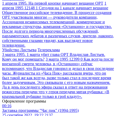
1 апреля 1995. На первой кнопке начинает вещание ОРТ
1
апреля 1995
12148
1
Сегодня на 1 канале начинает вещание
Общественное российское телевидение. В процессе создания
ОРТ участвовали многие — руководители компании,
Ассоциация независимых телекомпаний, коммерческие и
рекламные структуры, компания «Останкино» и государство.
После долгого периода многочисленных обсуждений,
парламентских дебатов и различных слухов, зрители, наконец,
собственными глазами увидят, как выглядит новое
телевидение.
Убийство Листьева
Телереклама
3 марта 1995. 1 марта убит глава ОРТ Владислав Листьев.
Кому он мог помешать?
3 марта 1995
12399
0
Как всегда после
внезапной смерти человека, в «Останкино» сейчас
вспоминают, что Владислав говорил и делал в свои последние
часы. Журналисты из «Часа Пик» рассказали вчера, что он
был такой же как всегда, разве только стал в последнее время
более задумчивым. Это связывали с его новым назначением.
Да в день последнего эфира сказал в ответ на переживания
режиссера передачи что у героя передачи мятая рубашка: «В
крахмальной рубашке только в гроб кладут».
Оформление программы
00:16
Заставка программы "Час пик" (1994-1995)