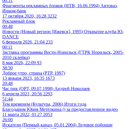
00:31
Фрагменты рекламных блоков (НТВ, 16.06.1994) Автоваз,
Инком-банк
17 октября 2020, 16:28
3232
Рекламный блок
00:48
Новости (Новый регион [Ижевск], 1995) Открытие клуба Ю-
DANCE
6 февраля 2026, 21:04
233
00:11
Заставка программы Вести-Норильск (ГТРК Норильск, 2005-
2010 склейка)
8 мая 2026, 22:09
93
38:50
Доброе утро, страна (РТР, 1997)
13 января 2023, 16:35
1673
20:48
Час пик (ОРТ, 09.07.1998) Андрей Николаев
6 апреля 2021, 20:56
2293
51:44
Тем временем (Культура, 2006) Итоги года
Благодарим Юрия Метёлкина () за предоставленное видео
11 марта 2022, 01:27
2053
26:00
Искатели (Первый канал, 05.01.2004) Ледовое побоище