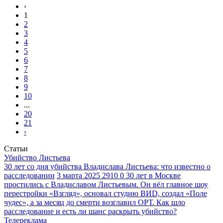
‹
1
2
3
4
5
6
7
8
9
10
...
20
21
›
Статьи
Убийство Листьева
30 лет со дня убийства Владислава Листьева: что известно о
расследовании
3 марта 2025
2910
0
30 лет в Москве
простились с Владиславом Листьевым. Он вёл главное шоу
перестройки «Взгляд», основал студию ВИD, создал «Поле
чудес», а за месяц до смерти возглавил ОРТ. Как шло
расследование и есть ли шанс раскрыть убийство?
Телереклама