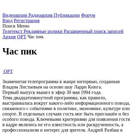
Видеоархив
Радиоархив
Публикации
Форум
Вход
Регистрация
Поиск
Меню
Телетекст
Рекламные ролики
Расширенный поиск записей
Архив
ОРТ
Час пик
Час пик
ОРТ
Знаменитая телепрограмма в жанре интервью, созданная
Владом Листьевым на основе шоу Ларри Кинга.
Первый выпуск вышел в эфир 30 мая 1994 года.
Тема двадцатиминутной программы, как правило,
выстраивалась вокруг какого-либо информационного повода,
связанного с событиями в политике, экономике, культуре или
спорте. В отдельных случаях гость мог быть приглашён и без
особого повода. Ключевыми критериями для появления гостя
в кадре являлись не его известность или раскрученность, а
профессионализм и интерес для зрителя. Андрей Разбаш в