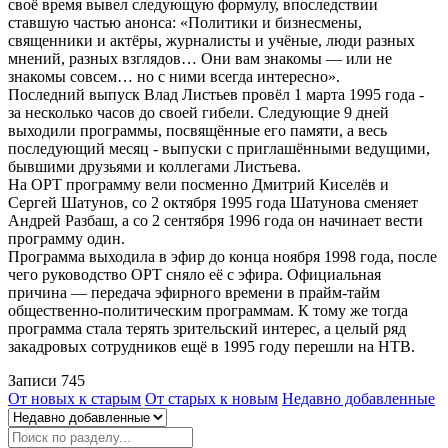
своё время вывел следующую формулу, впоследствии
ставшую частью анонса: «Политики и бизнесмены,
священники и актёры, журналисты и учёные, люди разных
мнений, разных взглядов… Они вам знакомы — или не
знакомы совсем… но с ними всегда интересно».
Последний выпуск Влад Листьев провёл 1 марта 1995 года -
за несколько часов до своей гибели. Следующие 9 дней
выходили программы, посвящённые его памяти, а весь
последующий месяц - выпуски с приглашёнными ведущими,
бывшими друзьями и коллегами Листьева.
На ОРТ программу вели посменно Дмитрий Киселёв и
Сергей Шатунов, со 2 октября 1995 года Шатунова сменяет
Андрей Разбаш, а со 2 сентября 1996 года он начинает вести
программу один.
Программа выходила в эфир до конца ноября 1998 года, после
чего руководство ОРТ сняло её с эфира. Официальная
причина — передача эфирного времени в прайм-тайм
общественно-политическим программам. К тому же тогда
программа стала терять зрительский интерес, а целый ряд
закадровых сотрудников ещё в 1995 году перешли на НТВ.
Записи
745
От новых к старым
От старых к новым
Недавно добавленные