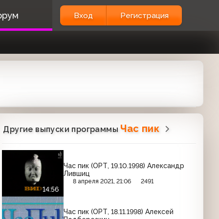
орум
Вход
Регистрация
Час пик
Другие выпуски программы
Час пик (ОРТ, 19.10.1998) Александр
Лившиц
8 апреля 2021, 21:06
2491
14:56
Час пик (ОРТ, 18.11.1998) Алексей