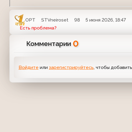
ОРТ
STVneiroset
98
5 июня 2026, 18:47
Есть проблема?
0
Комментарии
Войдите
или
зарегистрируйтесь
, чтобы добавит