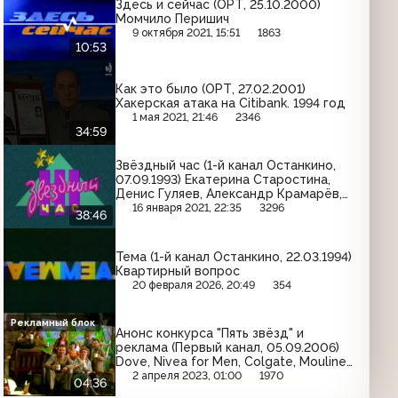
Здесь и сейчас (ОРТ, 25.10.2000)
Момчило Перишич
9 октября 2021, 15:51
1863
10:53
Как это было (ОРТ, 27.02.2001)
Хакерская атака на Citibank. 1994 год
1 мая 2021, 21:46
2346
34:59
Звёздный час (1-й канал Останкино,
07.09.1993) Екатерина Старостина,
Денис Гуляев, Александр Крамарёв,
Наталья Крылова, Елена Киселёва,
16 января 2021, 22:35
3296
38:46
Григорий Вершинин
Тема (1-й канал Останкино, 22.03.1994)
Квартирный вопрос
20 февраля 2026, 20:49
354
Рекламный блок
Анонс конкурса "Пять звёзд" и
реклама (Первый канал, 05.09.2006)
Dove, Nivea for Men, Colgate, Moulinex,
Velkopopovicky Kozel, Clearasil, Sorti,
2 апреля 2023, 01:00
1970
04:36
Maxwell House, Oral-B, Colgate, Picnic