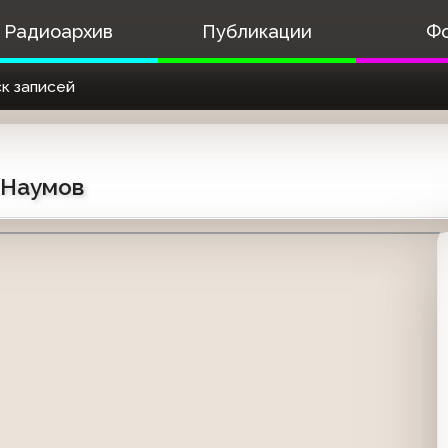
Радиоархив
Публикации
Ф
к записей
р Наумов