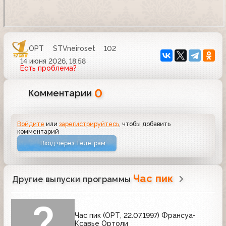
ОРТ
STVneiroset
102
14 июня 2026, 18:58
Есть проблема?
0
Комментарии
Войдите
или
зарегистрируйтесь
, чтобы добавить
комментарий
Вход через Телеграм
Час пик
Другие выпуски программы
Час пик (ОРТ, 22.07.1997) Франсуа-
Ксавье Ортоли