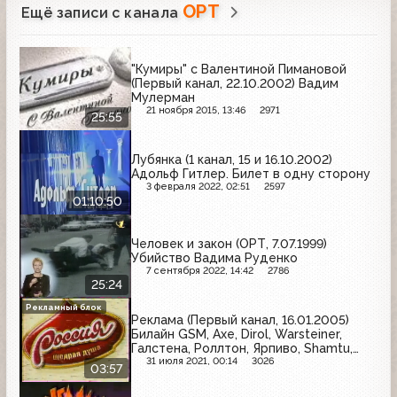
ОРТ
Ещё записи с канала
"Кумиры" с Валентиной Пимановой
(Первый канал, 22.10.2002) Вадим
Мулерман
21 ноября 2015, 13:46
2971
25:55
Лубянка (1 канал, 15 и 16.10.2002)
Адольф Гитлер. Билет в одну сторону
3 февраля 2022, 02:51
2597
01:10:50
Человек и закон (ОРТ, 7.07.1999)
Убийство Вадима Руденко
7 сентября 2022, 14:42
2786
25:24
Рекламный блок
Реклама (Первый канал, 16.01.2005)
Билайн GSM, Axe, Dirol, Warsteiner,
Галстена, Роллтон, Ярпиво, Shamtu,
Россия - щедрая душа
31 июля 2021, 00:14
3026
03:57