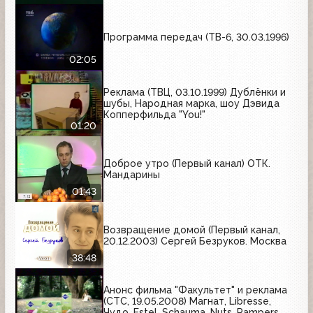
Программа передач (ТВ-6, 30.03.1996)
02:05
Реклама (ТВЦ, 03.10.1999) Дублёнки и
шубы, Народная марка, шоу Дэвида
Копперфильда "You!"
01:20
Доброе утро (Первый канал) ОТК.
Мандарины
01:43
Возвращение домой (Первый канал,
20.12.2003) Сергей Безруков. Москва
38:48
Анонс фильма "Факультет" и реклама
(СТС, 19.05.2008) Магнат, Libresse,
Чудо, Estel, Schauma, Nuts, Pampers,