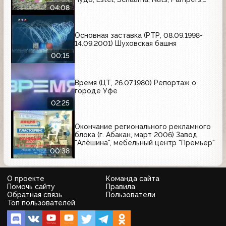
McDonald's, Zewa
04:08
Основная заставка (РТР, 08.09.1998-
14.09.2001) Шуховская башня
00:15
Время (ЦТ, 26.07.1980) Репортаж о
городе Уфе
02:25
Окончание регионального рекламного
блока (г. Абакан, март 2006) Завод
"Алёшина", мебельный центр "Премьер"
00:38
О проекте
Команда сайта
Помочь сайту
Правила
Обратная связь
Пользователи
Топ пользователей