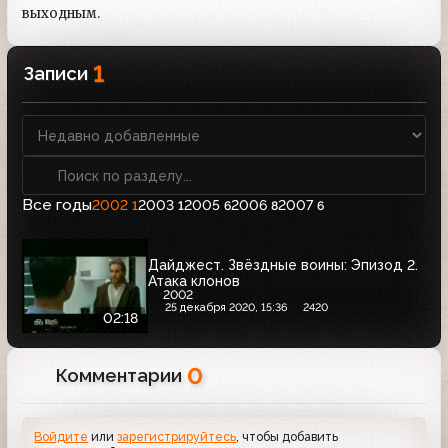
выходным.
1
Записи
Все годы
2002
2003
2005
2006
2007
1
1
6
8
6
Дайджест. Звёздные воины: Эпизод 2.
Атака клонов
2002
25 декабря 2020, 15:36
2420
02:18
0
Комментарии
Войдите
или
зарегистрируйтесь
, чтобы добавить